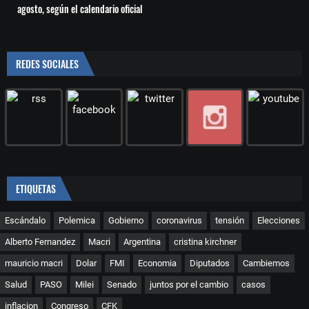
agosto, según el calendario oficial
REDES SOCIALES
ETIQUETAS
Escándalo
Polemica
Gobierno
coronavirus
tensión
Elecciones
Alberto Fernandez
Macri
Argentina
cristina kirchner
mauricio macri
Dolar
FMI
Economia
Diputados
Cambiemos
Salud
PASO
Milei
Senado
juntos por el cambio
casos
inflacion
Congreso
CFK