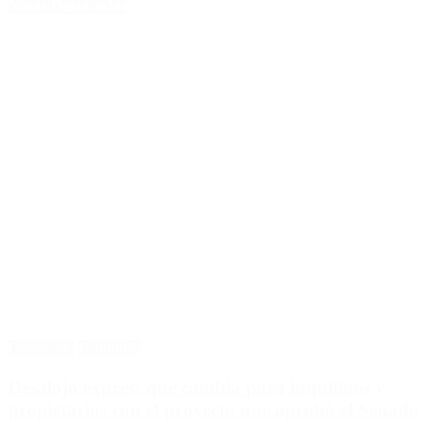
Notas Destacadas
Destacado
Economía
Desalojo exprés: qué cambia para inquilinos y
propietarios con el proyecto que aprobó el Senado