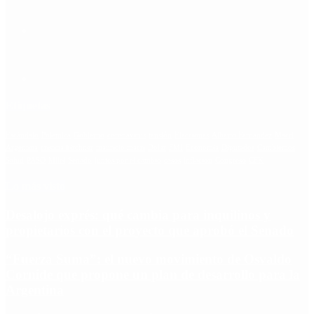
Etiquetas
Escándalo
Polemica
Gobierno
coronavirus
tensión
Elecciones
Alberto Fernandez
Macri
Argentina
cristina kirchner
mauricio macri
Dolar
FMI
Economia
Diputados
Cambiemos
Salud
PASO
Milei
Senado
juntos por el cambio
casos
inflacion
Congreso
CFK
Lo más visto
Desalojo exprés: qué cambia para inquilinos y
propietarios con el proyecto que aprobó el Senado
“Fuerza Suma”: el nuevo movimiento de Osvaldo
Cornide que propone un plan de desarrollo para la
Argentina