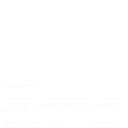
Destacado
Política
“Fuerza Suma”: el nuevo movimiento de Osvaldo
Cornide que propone un plan de desarrollo para la
Argentina
Hernán Lacunza se anotó en la carrera electoral del