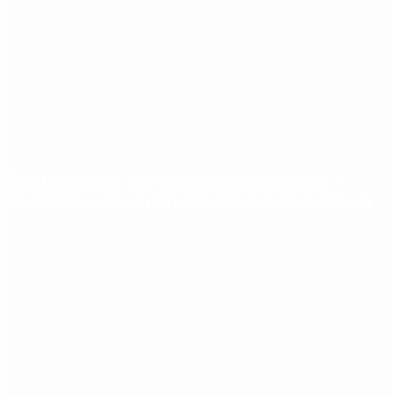
Desalojo exprés: qué cambia para inquilinos y
propietarios con el proyecto que aprobó el Senado