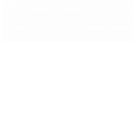
Hernán Lacunza se anotó en la carrera electoral del
PRO: “La intención es competir”
Murió Jorge Messi, el padre de Lionel Messi: así fue
su figura crucial en la carrera del capitán argentino
Copyright 2025 © Todos los derechos reservados