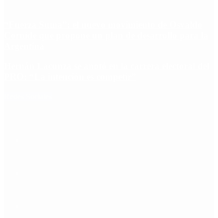
“Fuerza Suma”: el nuevo movimiento de Osvaldo
Cornide que propone un plan de desarrollo para la
Argentina
Hernán Lacunza se anotó en la carrera electoral del
PRO: “La intención es competir”
Redes Sociales