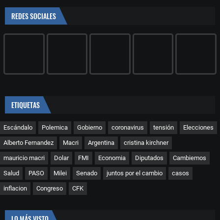
REDES SOCIALES
ETIQUETAS
Escándalo
Polemica
Gobierno
coronavirus
tensión
Elecciones
Alberto Fernandez
Macri
Argentina
cristina kirchner
mauricio macri
Dolar
FMI
Economia
Diputados
Cambiemos
Salud
PASO
Milei
Senado
juntos por el cambio
casos
inflacion
Congreso
CFK
LO MÁS VISTO