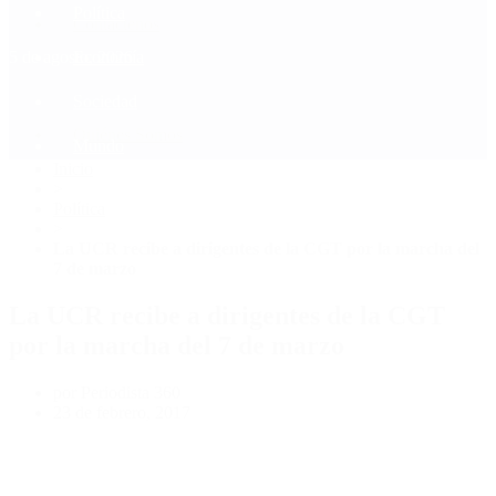
Política
Contactenos
5 de agosto, 2026
Economía
Sociedad
Quiénes Somos
Mundo
Inicio
>
Política
>
La UCR recibe a dirigentes de la CGT por la marcha del
7 de marzo
La UCR recibe a dirigentes de la CGT
por la marcha del 7 de marzo
por Periodista 360
23 de febrero, 2017