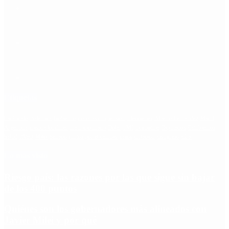
Etiquetas
Escándalo
Polemica
Gobierno
coronavirus
tensión
Elecciones
Alberto Fernandez
Macri
Argentina
cristina kirchner
mauricio macri
Dolar
FMI
Economia
Diputados
Cambiemos
Salud
PASO
Milei
Senado
juntos por el cambio
casos
inflacion
Congreso
CFK
Lo más visto
Riesgo país: las razones por las que sigue sin bajar
de los 400 puntos
Quiénes son los gobernadores más alineados con
Javier Milei y por qué