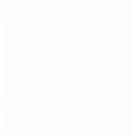
Riesgo país: las razones por las que sigue sin bajar
de los 400 puntos
Quiénes son los gobernadores más alineados con
Javier Milei y por qué