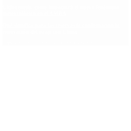
Ciclogénesis: cómo impactará el nuevo fenómeno
meteorológico en el AMBA
Qué significa para las reservas la confirmación la
renovación del swap con China
Copyright 2025 © Todos los derechos reservados