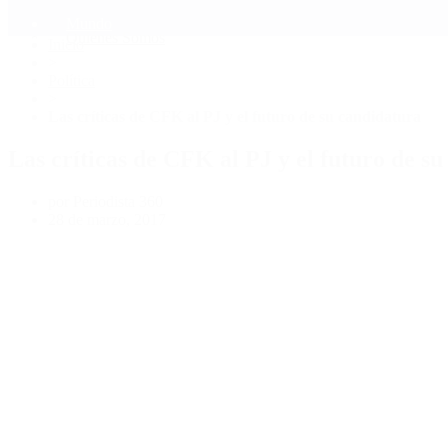
Mundo
Quiénes Somos
Inicio
>
Política
>
Las críticas de CFK al PJ y el futuro de su candidatura
Las críticas de CFK al PJ y el futuro de s
por Periodista 360
28 de marzo, 2017