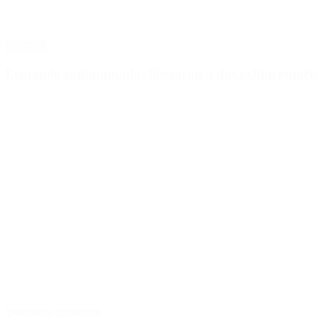
Sociedad
Fentanilo contaminado: liberaron a dos exfuncionar
Destacado
Economía