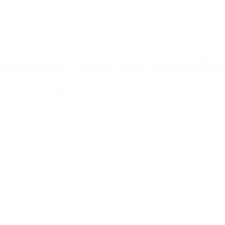
iltrada a los medios, la ex mandataria minimiza una movida para dividir
peronista que más se expresa contra los K, se subió al ring. Lo hizo pa
mpetitivo».
va a ganar más fácil. A mi juicio el candidato menos competitivo qu
.
n diálogo con «
Radio Con Vos»
demostró una inclinación por los secto
ieren a Florencia Randazzo, que en silencio prepara su candidatura y ya 