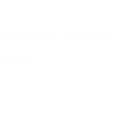
En una charla con Oscar Parrilli, captada por orden judicial y luego f
integran «El Flaco» -por Gioja- «Pichetto, Bossio y Urtubey».
Solo Juan Manuel Urtubey, gobernador de Salta, parado en el podio de 
que al gobierno le vaya mal» y opinar que es el «candidato menos co
«Si se presenta es el mejor negocio político del Gobierno, porque 
nivel de rechazo en la sociedad»,
fueron las palabras del funcionario
El que también habló del tema fue el ex ministro Axel Kicillof, que e
presente en la provincia y deje ese lugar para otros dirigentes. Se ref
Notas Destacadas