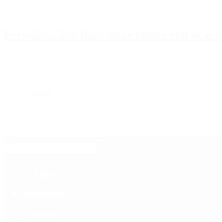
Periodista 360 Para estar online con la ac
Inicio
Destacado
Política
Contactenos
7 de agosto, 2026
Economía
Sociedad