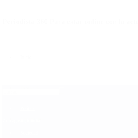
Periodista 360 Para estar online con la ac
Inicio
Destacado
Política
Contactenos
7 de agosto, 2026
Economía
Sociedad