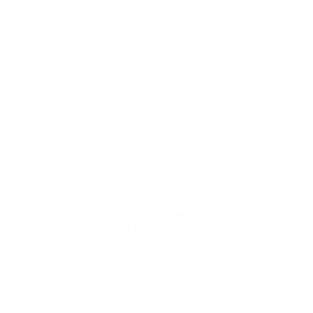
e a poco ganan participación y
ya representan hasta 10% de la
mpresas exportadoras,
estima la industria
.