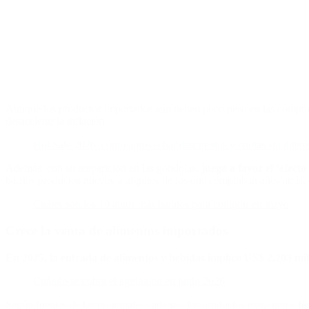
Aunque los productos importados aún tienen poco peso en las compras
desacelerar la inflación.
Hot Sale 2026: cómo aprovechar descuentos y cuotas sin inter
Además, con su reaparición en las góndolas,
juega a favor el ‘efecto
barrios productos nuevos o algunos de los que compraban años atrás, o
Cuáles son los 10 autos más baratos para comprar en mayo
Crece la venta de alimentos importados
En 2025, la entrada de alimentos y bebidas implicó US$ 2.293 mil
Cuándo se cobra el aguinaldo en junio 2026
Según fuentes de las principales cadenas, los productos extranjeros
ti