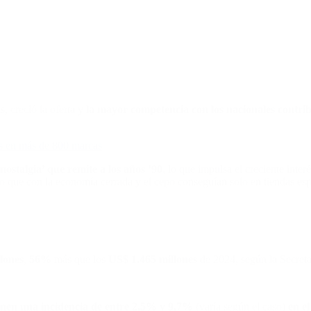
, creció la oferta y
la mayor competencia con los nacionales contrib
és en más de 800 marcas
 nostalgia’ que remite a los años ’90
, lo que impulsa el creciente inte
 que con la economía cerrada y el cepo conseguían solo en tiendas espe
lones
,
56%
más que los
US$ 1.465 millones
de 2024, según la Secret
enen una incidencia de entre 2,5% y 9,7%
(varía según el caso)
en el