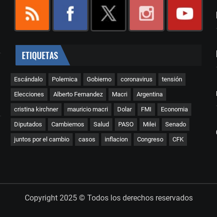
ETIQUETAS
Escándalo
Polemica
Gobierno
coronavirus
tensión
Elecciones
Alberto Fernandez
Macri
Argentina
cristina kirchner
mauricio macri
Dolar
FMI
Economia
Diputados
Cambiemos
Salud
PASO
Milei
Senado
juntos por el cambio
casos
inflacion
Congreso
CFK
Copyright 2025 © Todos los derechos reservados