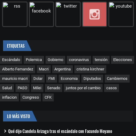
ETIQUETAS
Escándalo
Polemica
Gobierno
coronavirus
tensión
Elecciones
Alberto Fernandez
Macri
Argentina
cristina kirchner
mauricio macri
Dolar
FMI
Economia
Diputados
Cambiemos
Salud
PASO
Milei
Senado
juntos por el cambio
casos
inflacion
Congreso
CFK
LO MÁS VISTO
Qué dijo Candela Arizaga tras el escándalo con Facundo Moyano