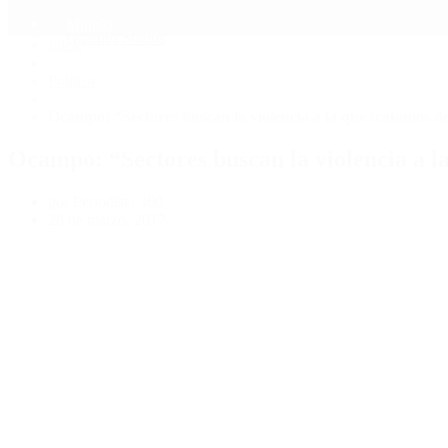
Mundo
Quiénes Somos
Inicio
>
Política
>
Ocampo: “Sectores buscan la violencia a la que tratamos de
Ocampo: “Sectores buscan la violencia a l
por Periodista 360
28 de marzo, 2017