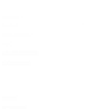
Comentario
*
Nombre
*
Correo electrónico
*
Web
4D Producciones
Seguinos