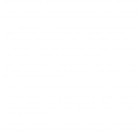
Habló con Ventana Abierta, el Ministro de Justicia y Seguridad
Sobre el tema piquetes y como trabaja la policía con esto, Martín Oca
ciudad. Entendemos que hay que tener una mirada que ponga foco a lo
En ese sentido agregó: “Tenemos herramientas de gestión la primera es
políticas. Hay que llegar a un dialogo que haga que primero no se produ
encontrar canales para resolver que sea del menor impacto posible. No
“Creemos que el Estado tiene que tener presencia para encausar el trá
sumar», sostuvo el ministro de Justicia y Seguridad.
Respecto a la formación de la nueva policía, Ocampo dijo: «La primera
resguardo de terceros. Es cierto también, que los delincuentes no va
para preservar el daño a terceros».
Y siguió: «La Policía de la Ciudad ya está funcionando de forma plena.
Sobre cómo trabajar con los reclamos de la gente, Martín Ocampo fue c
reclamo. Es central el rol de escuchar y tratar de resolver el problem
en el cual la noticia es el corte, nadie sabe cuál es el reclamo. La d
de visibilizar el reclamo”.
Y culminó: “Todo proceso de cambio lleva su tiempo. Gestionar los r
menos piquetes que el año pasado y así sucesivamente para que se arm