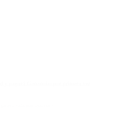
rd y pagará Ganancias por primera vez
gatorios están marcados con
*