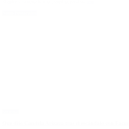
Si quieres escuchar la nota completa, presiona
aquí
Notas Destacadas
Sociedad
Qué dijo Candela Arizaga tras el escándalo con Fa