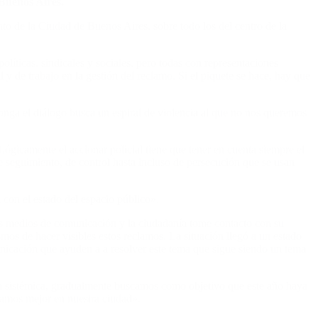
Buenos Aires.
to de la Ciudad de Buenos Aires, sobre todo los del centro de la
líticas, sindicales y sociales, pero todas con representaciones
 y de trabajo en la gestión del reclamo. Si el piquete se hace, hay que
onga el diálogo busca un espiral de violencia al que no nos queremos
ógicamente el accionar policial tiene que tener en cuenta siempre el
 seguimiento, de control hasta incluso de persecución que se usan
 con el estado del espacio público».
 los medios de comunicación y la ciudadanía tome contacto con su
mos de hacer visibles estos reclamos. La situación llegó a un estado
municación que ayuden a a resolver este tema que sigue siendo un tema
ma sistémica, gradualmente buscamos como objetivo que este año haya
vamos mejor en nuestra ciudad».