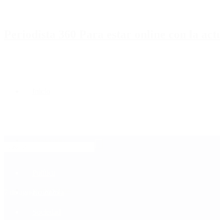
Periodista 360 Para estar online con la ac
Inicio
Destacado
Política
Contactenos
7 de agosto, 2026
Economía
Sociedad