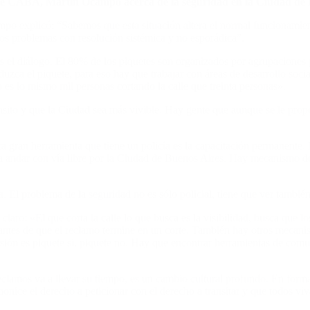
 de CABA, Martín Ocampo acerca de la seguridad en la Ciudad de 
mpo explicó: “Sabemos que esta situación altera el normal funcionamien
s problemas con resolución sistémica y no esporádica”.
 el diálogo. El 80% de los piquetes son organizados por agrupaciones po
zca el piquete, para eso hay que trabajar con áreas de desarrollo social
 es lo mismo mil personas cortando la calle que treinta personas».
nsito y que la Ciudad sea más vivible. Hay gente que aunque se le prop
 gran herramienta que tiene un policía es la capacitación permanente. L
n a andar con vía libre por la Ciudad de Buenos Aires. Hay mecanismo de
 El problema de la seguridad no es sólo policial, tiene que ver también
laro: «El que corta la calle lo que busca es la visibilidad, busca que
a antes de que el reclamo termine en un corte. También hay otros mecanis
iscusión es piquete si, piquete no. Hay que encontrar herramientas de co
eclamos va a llevar su tiempo, es un cambio cultural profundo. En for
onice el derecho a peticionar con el derecho a transitar y que todos vi