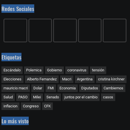
Redes Sociales
Etiquetas
Escándalo
Polemica
Gobierno
coronavirus
tensión
Elecciones
Alberto Fernandez
Macri
Argentina
cristina kirchner
mauricio macri
Dolar
FMI
Economia
Diputados
Cambiemos
Salud
PASO
Milei
Senado
juntos por el cambio
casos
inflacion
Congreso
CFK
Lo más visto