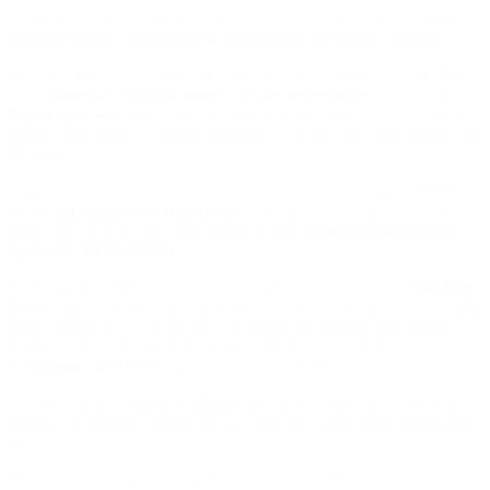
Consejo Europeo el pasado 9 de enero. En el mismo acto, el país
anfitrión asumió la presidencia pro témpore del bloque regional.
Para el gobierno argentino, el convenio representa una oportunidad
para
aumentar exportaciones y atraer inversiones
. El canciller
Pablo Quirno
destacó que “la Argentina liderada por el Presidente
Javier Milei decide competir, producir y crecer con reglas claras y en
libertad”.
Según precisó, la Unión Europea eliminará aranceles para el
92%
de las exportaciones argentinas
y otorgará acceso preferencial
para otro
7,5%
, lo que beneficiará al
99% de las exportaciones
agrícolas del Mercosur
.
En Paraguay, Milei buscó dar una señal de apoyo a su par
Santiago
Peña
, quien asumió la presidencia pro témpore del Mercosur. Tras la
breve estadía en el vecino país, la delegación presidencial partirá
rumbo a Suiza, donde el mandatario disertará en el
Foro
Económico de Davos
, que se celebrará del 19 al 23 de enero.
El expresidente
Mauricio Macri
, que había impulsado el acuerdo
durante su gestión, celebró que se “abre una etapa inmejorable para
la región”.
El tratado, respaldado por la Unión Europea, deberá ahora ser