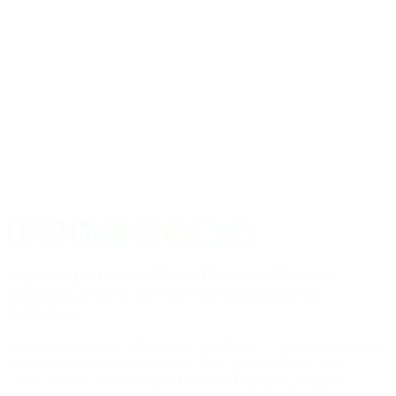
Según se precisó, la Unión Europea eliminará
aranceles para el
92% de las exportaciones
argentinas.
El presidente
Javier Milei
arribó este sábado a Asunción, Paraguay,
para participar de la ceremonia de firma del acuerdo de libre
comercio entre el
Mercosur y la Unión Europea
, un tratado
anunciado en 2019 y que ahora avanza tras la autorización del