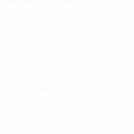
Quiénes declararon en el juicio por la desaparición
de Loan
Aerolíneas Argentinas cerró 2025 con ganancias
récord y pagará Ganancias por primera vez
Redes Sociales