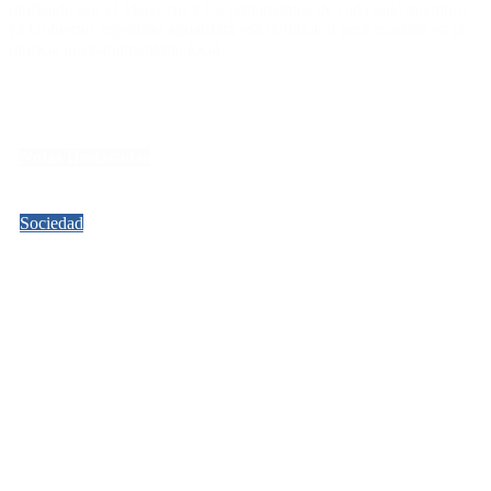
ratificado por el Mercosur y los parlamentos de cada país miembro.
El Gobierno argentino aguardará esa definición para avanzar en la
ratificación parlamentaria local.
Notas Destacadas
Sociedad