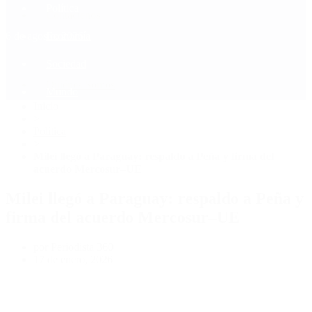
Política
Contactenos
6 de agosto, 2026
Economía
Sociedad
Quiénes Somos
Mundo
Inicio
>
Política
>
Milei llegó a Paraguay: respaldo a Peña y firma del
acuerdo Mercosur–UE
Milei llegó a Paraguay: respaldo a Peña y
firma del acuerdo Mercosur–UE
por Periodista 360
17 de enero, 2026