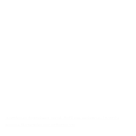
Aerolíneas Argentinas cerró 2025 con ganancias récord y
pagará Ganancias por primera vez