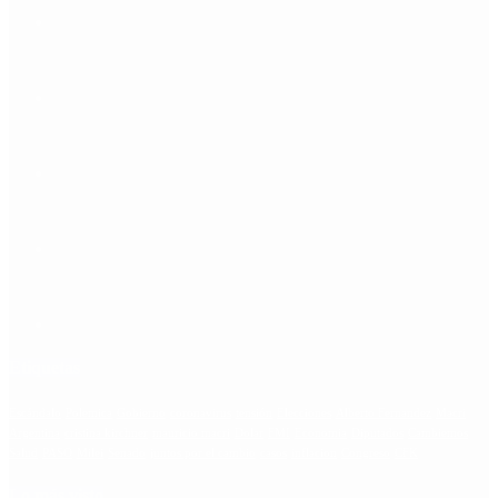
Etiquetas
Escándalo
Polemica
Gobierno
coronavirus
tensión
Elecciones
Alberto Fernandez
Macri
Argentina
cristina kirchner
mauricio macri
Dolar
FMI
Economia
Diputados
Cambiemos
Salud
PASO
Milei
Senado
juntos por el cambio
casos
inflacion
Congreso
CFK
Lo más visto