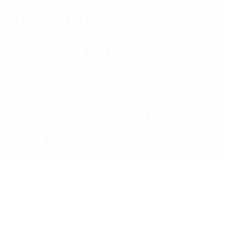
Qué dijo Candela Arizaga tras el escándalo con
Facundo Moyano
Quiénes declararon en el juicio por la desaparición
de Loan
Aerolíneas Argentinas cerró 2025 con ganancias
récord y pagará Ganancias por primera vez
Desalojos exprés, expropiaciones y escrituras: las
claves del proyecto de propiedad privada del
Gobierno
Copyright 2025 © Todos los derechos reservados