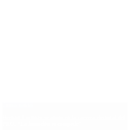
Últimas noticias
Hernán Lacunza se anotó en la carrera electoral del
PRO: “La intención es competir”