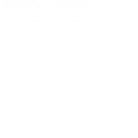
El condenado por robo de bebés y ex médico obstetra militar,
Jorge Luis Magnacco, pidió ser beneficiado.
La defensa de Magnacco pidió hoy al Tribunal Oral Federal 5
(TOF5) que aplique el beneficio de la ley del «2×1» y lo deje en
libertad condicional. La solicitud la realizó su defensor oficial,
Matías De La Fuente, en el marco del juicio oral y público
denominado «ESMA III», que empezó en 2012 y cuenta con 68
acusados y tiene a Magnacco entre ellos, según lo informado por
fuentes judiciales a la agencia DyN.
Magnacco se desempeñó como médico obstreta en el centro
clandestino de detención que funcionó en la Escuela de Mecánica de
la Armada (ESMA). Hace 10 años que está prisionero en la cárcel
de Marcos Paz por apropiación de una criatura nacida en cautiverio.
Según publica La Nación, además de Magnacco en el banquillo se
sientan, entre otros, varios presuntos pilotos de «vuelos de la
muerte» que arrojaban a las víctimas vivas al mar, Enrique José De
Saint y Georges Mario Daniel Arru, Alejandro Domingo
D’Agostino, Julio César Poch y hasta el secretario de Hacienda de
la dictadura Juan Alemann.