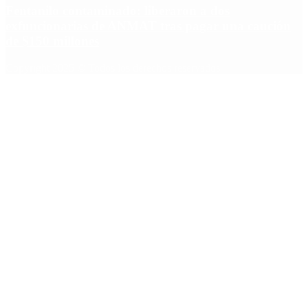
Fentanilo contaminado: liberaron a dos
exfuncionarias de ANMAT tras pagar una caución
de $150 millones
Copyright 2025 © Todos los derechos reservados