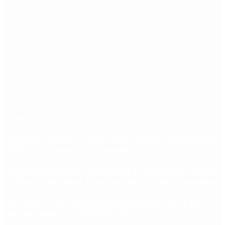
Etiquetas
Escándalo
Polemica
Gobierno
coronavirus
tensión
Elecciones
Alberto Fernandez
Macri
Argentina
cristina kirchner
mauricio macri
Dolar
FMI
Economia
Diputados
Cambiemos
Salud
PASO
Milei
Senado
juntos por el cambio
casos
inflacion
Congreso
CFK
Lo más visto
Hernán Lacunza se anotó en la carrera electoral del
PRO: “La intención es competir”
Murió Jorge Messi, el padre de Lionel Messi: así fue
su figura crucial en la carrera del capitán argentino
Qué cobra cada beneficiario de ANSES el 14 de
agosto, según el calendario oficial