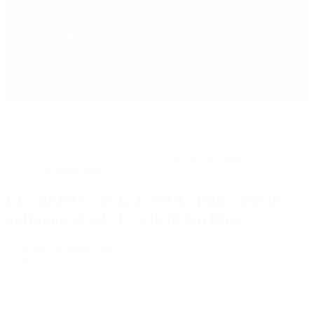
Política
Contactenos
8 de agosto, 2026
Economía
Sociedad
Quiénes Somos
Mundo
Inicio
>
Política
>
El «obstetra de la ESMA» pidió que le apliquen el «2×1»
y lo dejen libre
El «obstetra de la ESMA» pidió que le
apliquen el «2×1» y lo dejen libre
por Periodista 360
5 de mayo, 2017