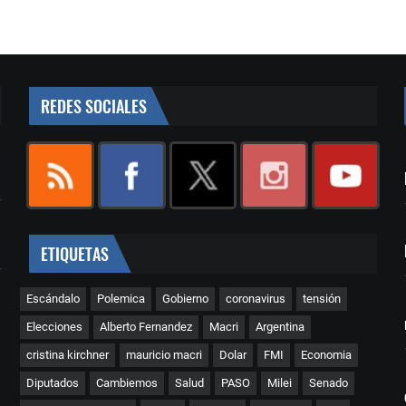
REDES SOCIALES
ETIQUETAS
Escándalo
Polemica
Gobierno
coronavirus
tensión
Elecciones
Alberto Fernandez
Macri
Argentina
cristina kirchner
mauricio macri
Dolar
FMI
Economia
Diputados
Cambiemos
Salud
PASO
Milei
Senado