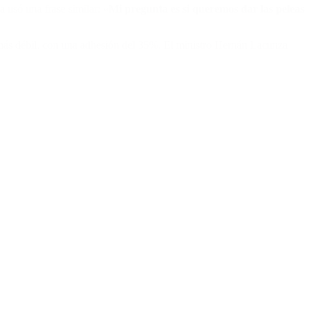
 usó una frase similar: «
Mi pregunta es si queremos dar las peleas
z más débil, con una adhesión del 35%. El ministro Hernán Lacunza