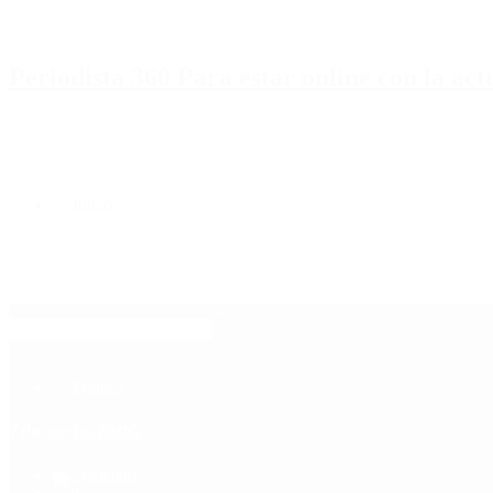
Periodista 360 Para estar online con la ac
Inicio
Destacado
Política
Contactenos
7 de agosto, 2026
Economía
Sociedad