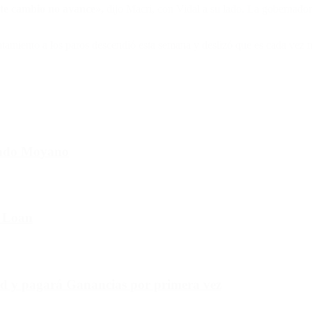
ste cambio no avance»,
dijo Macri, con Vidal a su lado. La gobernadora
acatamiento a los paros descendió esta semana y deslizó que es cada ve
cundo Moyano
e Loan
rd y pagará Ganancias por primera vez