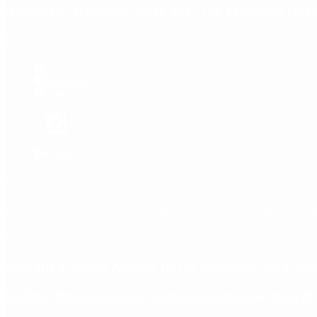
Aerolíneas Argentinas cerró 2025 con ganancias réco
Redes Sociales
Etiquetas
Escándalo
Polemica
Gobierno
coronavirus
tensión
Elecciones
Alberto Fernandez
Macri
Arge
Lo más visto
Qué dijo Candela Arizaga tras el escándalo con Fa
Quiénes declararon en el juicio por la desaparición d