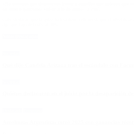
«No tenemos que detenernos frente a aquellos que quieren que e
en serio o queremos volver a lo de antes
«, afirmó.
Cabe destacar, que la gobernadora tiene indicios de que el nivel de 
dijo que bajó del 60% al 30%.
Notas Destacadas
Sociedad
Qué dijo Candela Arizaga tras el escándalo con Fa
Sociedad
Quiénes declararon en el juicio por la desaparición d
Destacado
Economía
Aerolíneas Argentinas cerró 2025 con ganancias réco