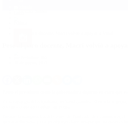
Mundo
Quiénes Somos
Inicio
>
Política
>
Pese al paro docente, Macri volvió a apoyar a Vidal
Pese al paro docente, Macri volvió a apoya
por Periodista 360
30 de marzo, 2017
Tanto el presidente como la gobernadora dejaron en claro que est
En la estrategia del oficialismo, no habrá cambios. Si bien la negoc
docentes como un combate sin tregua.
Durante la inauguración del Centro de Trasbordo de Constitución, el ma
fueron deliberadas y con un objetivo claro: mostrar que no darán el bra