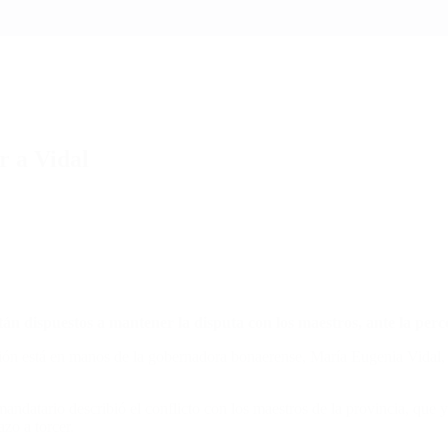
r a Vidal
án dispuestos a mantener la disputa con los maestros, ante la perc
iación está en manos de la gobernadora bonaerense, María Eugenia Vidal,
ndatario describió el conflicto con los maestros de la provincia, que y
zo a torcer.