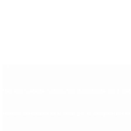
Últimas noticias
Qué dijo Candela Arizaga tras el escándalo con Fa
Quiénes declararon en el juicio por la desaparición d