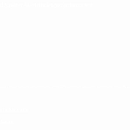
rd y pagará Ganancias por primera vez
ntina
cristina kirchner
mauricio macri
Dolar
FMI
Economia
Diputados
Cambiemos
Salud
PAS
cundo Moyano
e Loan