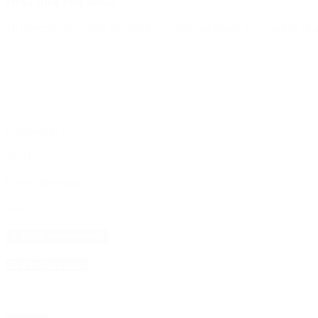
Deja una respuesta
Tu dirección de correo electrónico no será publicada.
Los campos obli
Comentario
*
Nombre
*
Correo electrónico
*
Web
4D Producciones