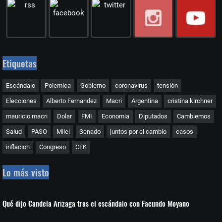
Etiquetas
Escándalo
Polemica
Gobierno
coronavirus
tensión
Elecciones
Alberto Fernandez
Macri
Argentina
cristina kirchner
mauricio macri
Dolar
FMI
Economia
Diputados
Cambiemos
Salud
PASO
Milei
Senado
juntos por el cambio
casos
inflacion
Congreso
CFK
Lo más visto
Qué dijo Candela Arizaga tras el escándalo con Facundo Moyano