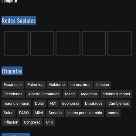
competir”
Redes Sociales
Etiquetas
Escándalo
Polemica
Gobierno
coronavirus
tensión
Elecciones
Alberto Fernandez
Macri
Argentina
cristina kirchner
mauricio macri
Dolar
FMI
Economia
Diputados
Cambiemos
Salud
PASO
Milei
Senado
juntos por el cambio
casos
inflacion
Congreso
CFK