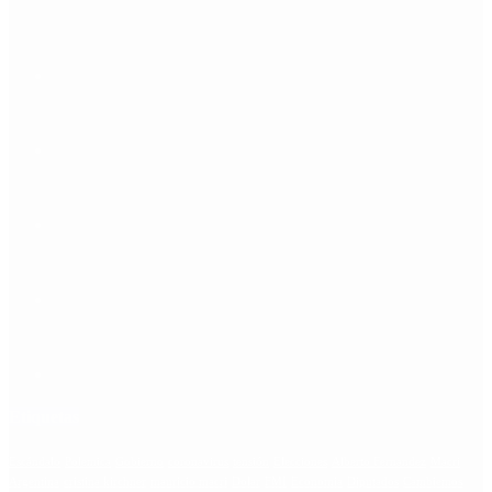
Etiquetas
Escándalo
Polemica
Gobierno
coronavirus
tensión
Elecciones
Alberto Fernandez
Macri
Argentina
cristina kirchner
mauricio macri
Dolar
FMI
Economia
Diputados
Cambiemos