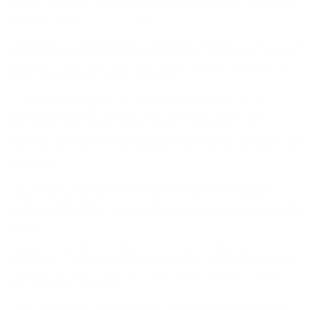
efectivo, además de sustancias ilegales como ketamina, MDMA en
distintas presentaciones y cocaína.
En paralelo, en otra propiedad vinculada al imputado en la provincia
de Mendoza, se hallaron aproximadamente 1,7 millones de dólares
adicionales. De acuerdo con su declaración jurada, Leal posee al
menos siete inmuebles en esa provincia.
La causa se inició a partir de una denuncia impulsada por el
Gobierno nacional al comienzo de la gestión de Javier Milei,
relacionada con la sustracción de equipos tecnológicos del
organismo. La investigación está a cargo del juzgado federal de San
Isidro, encabezado por Lino Mirabelli, y de la fiscalía de Fernando
Domínguez.
Con el avance de las pesquisas, los investigadores detectaron
posibles irregularidades en contrataciones dentro de ARSAT, lo que
motivó la realización de múltiples allanamientos en diferentes puntos
del país.
Durante los operativos también se secuestraron dispositivos
electrónicos —entre ellos teléfonos celulares, computadoras, tablets
y unidades de almacenamiento— que serán sometidos a peritajes
para analizar su contenido.
Leal se desempeñó como presidente de ARSAT durante tres años y