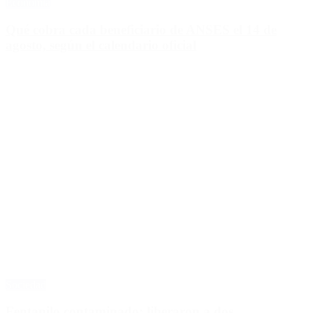
Economía
Qué cobra cada beneficiario de ANSES el 14 de
agosto, según el calendario oficial
Sociedad
Fentanilo contaminado: liberaron a dos