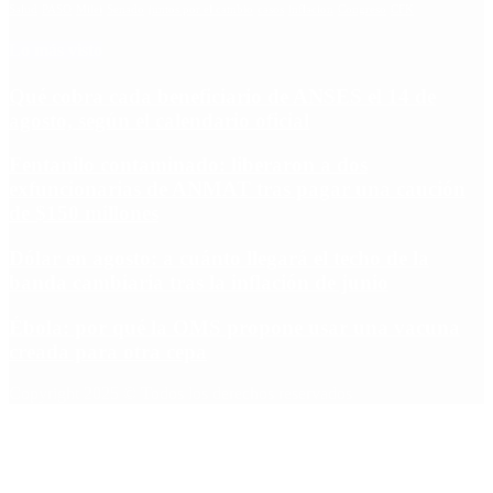
Salud
PASO
Milei
Senado
juntos por el cambio
casos
inflacion
Congreso
CFK
Lo más visto
Qué cobra cada beneficiario de ANSES el 14 de
agosto, según el calendario oficial
Fentanilo contaminado: liberaron a dos
exfuncionarias de ANMAT tras pagar una caución
de $150 millones
Dólar en agosto: a cuánto llegará el techo de la
banda cambiaria tras la inflación de junio
Ébola: por qué la OMS propone usar una vacuna
creada para otra cepa
Copyright 2025 © Todos los derechos reservados