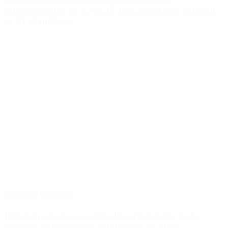
exfuncionarias de ANMAT tras pagar una caución
de $150 millones
Destacado
Economía
Dólar en agosto: a cuánto llegará el techo de la
banda cambiaria tras la inflación de junio