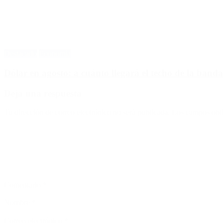
Destacado
Economía
Dólar en agosto: a cuánto llegará el techo de la banda
Deja una respuesta
Tu dirección de correo electrónico no será publicada.
Los campos obli
Comentario
*
Nombre
*
Correo electrónico
*