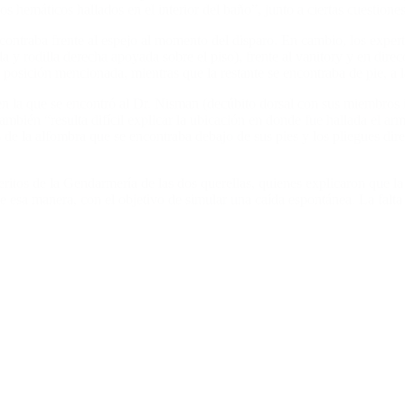
s hemáticos hallados en el interior del baño”, junto a ciertas cuestione
 encontraba frente al espejo al momento del disparo. En cambio, los exp
ada y rodilla derecha apoyada sobre el piso), frente al vanitory y en dir
a posición mencionada, mientras que la restante se encontraba de pie, a 
 en la que se encontró al Dr. Nisman (decúbito dorsal con sus miembros i
ambién “resulta difícil explicar la ubicación en donde fue hallada el ar
s de la alfombra que se encontraba debajo de sus pies y los pliegues dir
ritos de la Gendarmería de las dos querellas, quienes explicaron que la 
e esa manera, con el objetivo de simular una caída espontánea. La falta