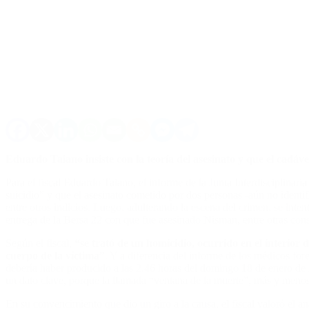
Eduardo Taiano insiste con la teoría del asesinato y que el cadá
Para el fiscal Eduardo Taiano, el informe de la Junta Interdisciplinar
suicidio” y que el asesinato cometido por dos personas -aún no identifi
entre otros indicios. Luego, adulterando la escena del crimen, se inten
entrega de la Bersa 22 con que fue asesinado Nisman, entre otras con
Según el fiscal,
“se trató de un homicidio, ocurrido en el interior 
cuerpo de la víctima”
. Y a diferencia del informe de los médicos for
debería haber producido a las 2.46 horas del domingo 18 de enero de 2
un dato clave, porque la llamada “ventana de la muerte”, más y meno
En su convencimiento que dio un giro a la causa, el fiscal valoró el 