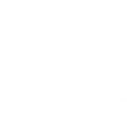
ver fue acomodado para simular un suicidio.
ia de la Gendarmería determinó que “las circunstancias que rodearon la m
cadas- se prueba con la posición extraña en que se encontró el cadáver, l
tó simular un suicidio. Y en este contexto, Lagomarsino de quien sospech
sideraciones.
del baño y en el que participaron dos victimarios, uno de ellos manip
enses de la Morgue Judicial, Taitano avaló que “la data de muerte ronda
015”. En el informe que había apoyado la ex fiscal Viviana Fein se hab
s 5 horas, con el informe de Gendarmería incluye a Lagomarsino.
análisis de la caída del cuerpo de Nisman en el baño. Para determinar 