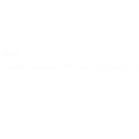
Sociedad
Fentanilo contaminado: liberaron a dos exfuncionar