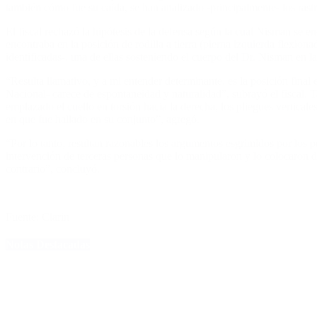
también cómo fue su caída, se han analizado -principalmente- los rastro
El fiscal rechazó la hipótesis de la defensa según la cual Nisman se
encontraba en la posición de rodilla a tierra (pierna izquierda flexion
identificadas-, una de ellas sosteniendo el cuerpo del Dr. Nisman en l
“Resulta llamativo, y a mi entender determinante, es la posición final
Nacional- carece de espontaneidad y naturalidad”, subrayó el fiscal. T
emplazado el cuello en torsión hacia la derecha, los pliegues verticale
en que fue hallado en su conjunto”, agregó.
“Por lo tanto, resultan razonables los argumentos esgrimidos por los pe
intervención de terceras personas que lo manipularon y lo colocaron d
contrario”, concluyó.
Fuente: Clarin
Notas Destacadas