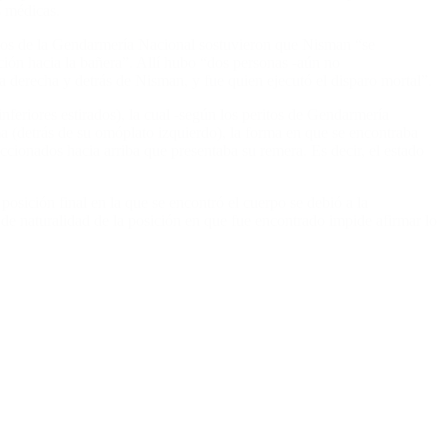
s médicas.
ertos de la Gendarmería Nacional sostuvieron que Nisman “se
ección hacia la bañera”. Allí hubo “dos personas -aún no
la derecha y detrás de Nisman, y fue quien ejecutó el disparo mortal”.
nferiores estirados), la cual -según los peritos de Gendarmería
ma (detrás de su omóplato izquierdo), la forma en que se encontraba
eccionados hacia arriba que presentaba su remera. Es decir, el estado
posición final en la que se encontró el cuerpo se debió a la
 de naturalidad de la posición en que fue encontrado impide afirmar lo