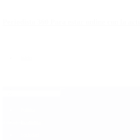
Periodista 360 Para estar online con la ac
Inicio
Destacado
Política
Contactenos
8 de agosto, 2026
Economía
Sociedad