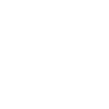
Marcelo Lewandowski, y María Florencia López y la macrista
Andrea Maria CristinaBullrich dijo que «tengo una objeción de
conciencia. Estoy convencida que no se puede atribuir
consecuencias disciplinarias a una persona por una relación familiar.
La evaluación que hace el Senado es por los méritos y estos se han
merituado en los distintos pasos».
En forma previa se votó por amplia mayoría los 73 pliegos, en los
que se encuentran varios miembros de la familia judicial, como el
hijo del presidente de la Corte Suprema, Emilio Rosatti, Ana Maria
Cristina Juan, la esposa del juez federal Marcelo Martínez de Giorgi,
entre otros.
DEBATE
La incorporación de ese dictamen de Michelli fue adoptada tras la
fuerte presión que realizó el peronismo luego de la polémica que se
planteó cuando la Libertad Avanza quiso incluir los 73 pliegos en
condiciones de ser tratados, pese a que en la reunión de Labor
Parlamentaria.
Esta situación derivó en una fuerte polémica y un pedido de cuarto
intermedio de Bullrich para poder ordenar la sesión donde se acordó
incluir el pliego de Michelli, quien es candidata como vocal del
Tribunal Oral de La Plata.