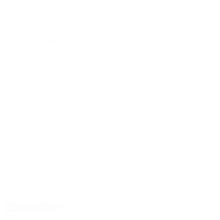
Alberto Duran, Laureano Duran.
También se aprobó el pliego de María Julia Sosa, secretaria del
juzgado de Julián Ercolini, el magistrado que instruyó causas de alto
perfil que involucraron a la ex presidenta Cristina Kirchner, como
Vialidad y Hotesur-Los Sauces.
El ex funcionario macrista Jorge Djivaris consiguió convertirse en
vocal de la Cámara Nacional de Apelaciones en lo Comercial de la
Capital Federal, y recibió una impugnación.
En la lista de pliegos aprobados figuran los del secretario de juzgado
Juan Pedro Guidici, como juez del Juzgado de Primera instancia en
lo Comercial de la Capital Federal del fiscal de Morón, Mario
Ferrario como juez de Cámara del Tribunal Oral en lo Criminal
Federal N°2 de San Martín.
Se aprobó ademas la postulación de Nicolas Pacilio-hijo del ex
camarista Antonio Pacilio, y Pablo Wilk, propuesto como juez de
Cámara del Tribunal Oral en lo Criminal Federal N° 2 de La Plata,
quien fue mencionado en la causa denominada «Gestapo
antisindical».
Notas Destacadas