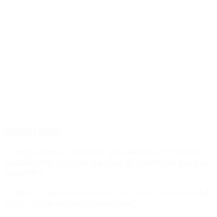
Destacado
Política
“Fuerza Suma”: el nuevo movimiento de Osvaldo
Cornide que propone un plan de desarrollo para la
Argentina
Hernán Lacunza se anotó en la carrera electoral del
PRO: “La intención es competir”