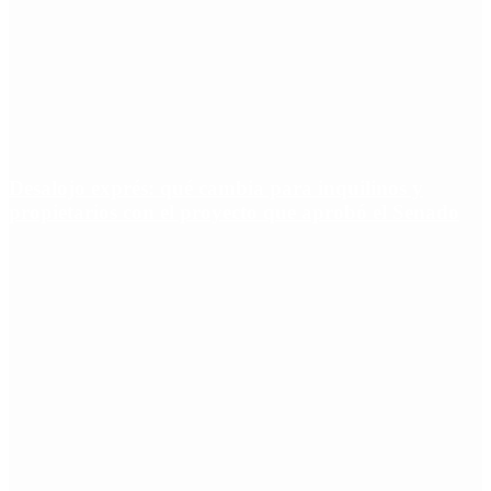
Desalojo exprés: qué cambia para inquilinos y
propietarios con el proyecto que aprobó el Senado