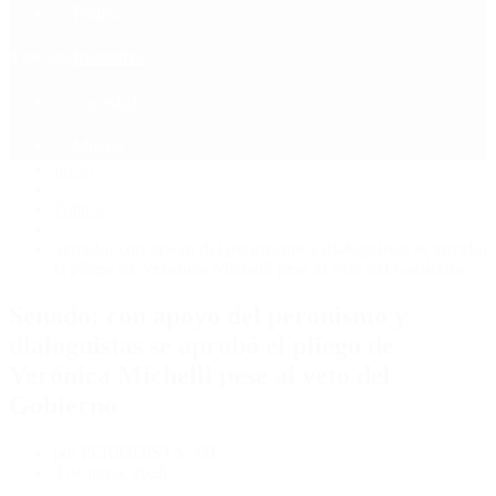
Política
Contactenos
9 de agosto, 2026
Economía
Sociedad
Quiénes Somos
Mundo
Inicio
>
Política
>
Senado: con apoyo del peronismo y dialoguistas se aprobó
el pliego de Verónica Michelli pese al veto del Gobierno
Senado: con apoyo del peronismo y
dialoguistas se aprobó el pliego de
Verónica Michelli pese al veto del
Gobierno
por PERIODISTA 360
4 de junio, 2026