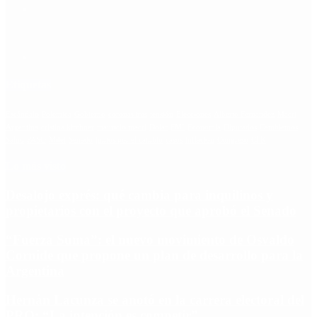
Etiquetas
Escándalo
Polemica
Gobierno
coronavirus
tensión
Elecciones
Alberto Fernandez
Macri
Argentina
cristina kirchner
mauricio macri
Dolar
FMI
Economia
Diputados
Cambiemos
Salud
PASO
Milei
Senado
juntos por el cambio
casos
inflacion
Congreso
CFK
Lo más visto
Desalojo exprés: qué cambia para inquilinos y
propietarios con el proyecto que aprobó el Senado
“Fuerza Suma”: el nuevo movimiento de Osvaldo
Cornide que propone un plan de desarrollo para la
Argentina
Hernán Lacunza se anotó en la carrera electoral del
PRO: “La intención es competir”