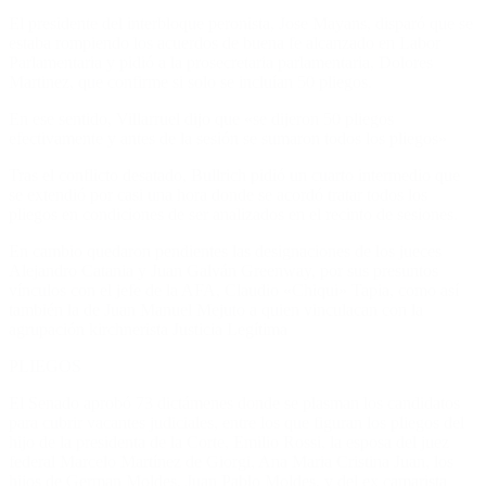
El presidente del interbloque peronista, Jose Mayans, disparó que se
estaba rompiendo los acuerdos de buena fe alcanzado en Labor
Parlamentaria y pidió a la prosecretaria parlamentaria, Dolores
Martinez, que confirme si solo se incluían 50 pliegos.
En ese sentido, Villarruel dijo que «se dijeron 50 pliegos
efectivamente y antes de la sesión se sumaron todos los pliegos»
Tras el conflicto desatado, Bullrich pidió un cuarto intermedio que
se extendió por casi una hora donde se acordó tratar todos los
pliegos en condiciones de ser analizados en el recinto de sesiones.
En cambio quedaron pendientes las designaciones de los jueces
Alejandro Catania y Juan Galván Greenway, por sus presuntos
vínculos con el jefe de la AFA, Claudio «Chiqui» Tapia, como así
también la de Juan Manuel Mejuto a quien vinculacan con la
agrupación kirchnerista Justicia Legítima
PLIEGOS
El Senado aprobó 73 dictámenes donde se plasman los candidatos
para cubrir vacantes judiciales, entre los que figuran los pliegos del
hijo de la presidenta de la Corte, Emilio Rossi, la esposa del juez
federal Marcelo Martínez de Giorgi, Ana Maria Cristina Juan, los
hijos de German Moldes, Juan Pablo Moldes, y del ex camarista