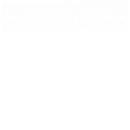
Murió Jorge Messi, el padre de Lionel Messi: así fue
su figura crucial en la carrera del capitán argentino
Copyright 2025 © Todos los derechos reservados