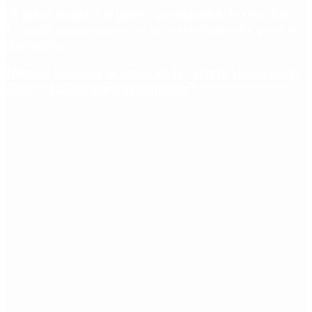
“Fuerza Suma”: el nuevo movimiento de Osvaldo
Cornide que propone un plan de desarrollo para la
Argentina
Hernán Lacunza se anotó en la carrera electoral del
PRO: “La intención es competir”
Redes Sociales