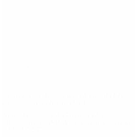
Etiquetas
Escándalo
Polemica
Gobierno
coronavirus
tensión
Elecciones
Alberto Fernandez
Macri
Argentina
cristina kirchner
mauricio macri
Dolar
FMI
Economia
Diputados
Cambiemos
Salud
PASO
Milei
Senado
juntos por el cambio
casos
inflacion
Congreso
CFK
Lo más visto
Qué cobra cada beneficiario de ANSES el 14 de
agosto, según el calendario oficial
Fentanilo contaminado: liberaron a dos
exfuncionarias de ANMAT tras pagar una caución
de $150 millones