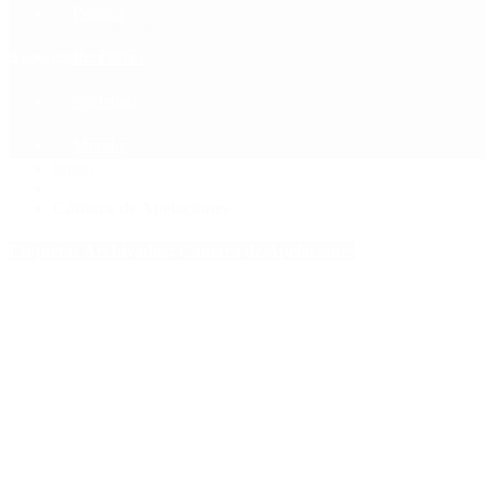
Política
Contactenos
8 de agosto, 2026
Economía
Sociedad
Quiénes Somos
Mundo
Inicio
>
Cámara de Apelaciones
Etiquetas Archivadas: Cámara de Apelaciones