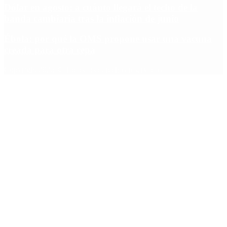
Dólar en agosto: a cuánto llegará el techo de la
banda cambiaria tras la inflación de junio
Ébola: por qué la OMS propone usar una vacuna
creada para otra cepa
Copyright 2025 © Todos los derechos reservados