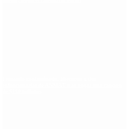
agosto, según el calendario oficial
Fentanilo contaminado: liberaron a dos
exfuncionarias de ANMAT tras pagar una caución
de $150 millones