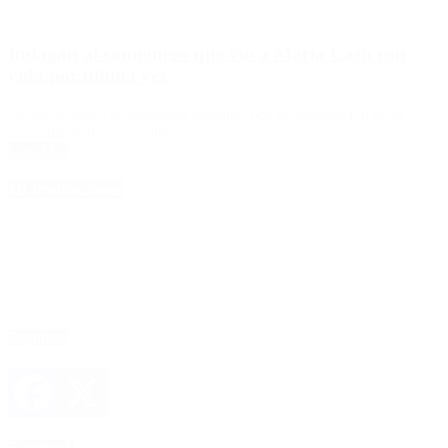
Indagan al camionero que vio a María Cash con
vida por última vez
Héctor Romero se encuentra detenido por la desaparición de la
joven diseñadora en Salta.
Leer Más
4D Producciones
Seguinos
Facebook