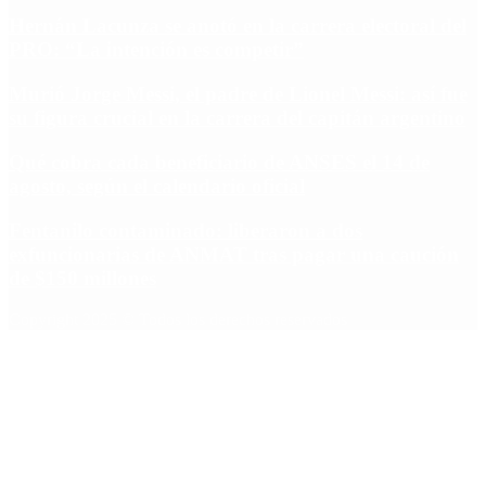
Hernán Lacunza se anotó en la carrera electoral del
PRO: “La intención es competir”
Murió Jorge Messi, el padre de Lionel Messi: así fue
su figura crucial en la carrera del capitán argentino
Qué cobra cada beneficiario de ANSES el 14 de
agosto, según el calendario oficial
Fentanilo contaminado: liberaron a dos
exfuncionarias de ANMAT tras pagar una caución
de $150 millones
Copyright 2025 © Todos los derechos reservados