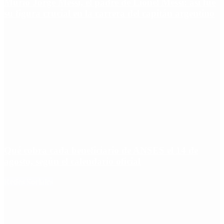
Murió Jorge Messi, el padre de Lionel Messi: así fue
su figura crucial en la carrera del capitán argentino
Qué cobra cada beneficiario de ANSES el 14 de
agosto, según el calendario oficial
Redes Sociales