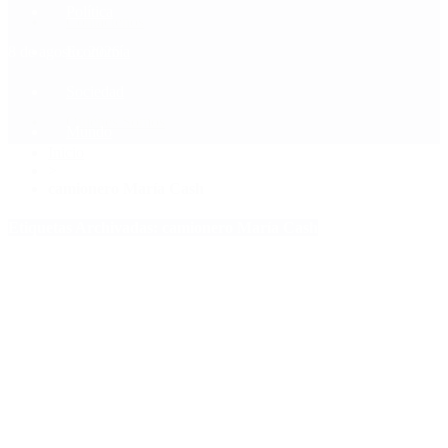
Política
Contactenos
8 de agosto, 2026
Economía
Sociedad
Quiénes Somos
Mundo
Inicio
>
camionero María Cash
Etiquetas Archivadas: camionero María Cash