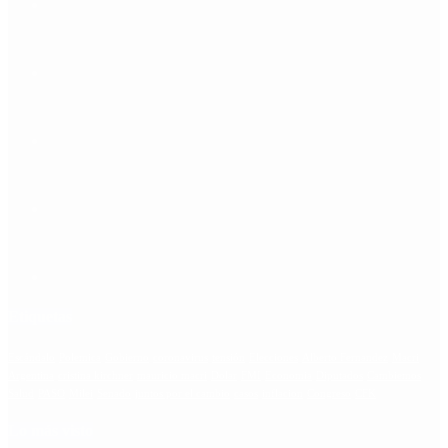
Etiquetas
Escándalo
Polemica
Gobierno
coronavirus
tensión
Elecciones
Alberto Fernandez
Macri
Argentina
cristina kirchner
mauricio macri
Dolar
FMI
Economia
Diputados
Cambiemos
Salud
PASO
Milei
Senado
juntos por el cambio
casos
inflacion
Congreso
CFK
Lo más visto