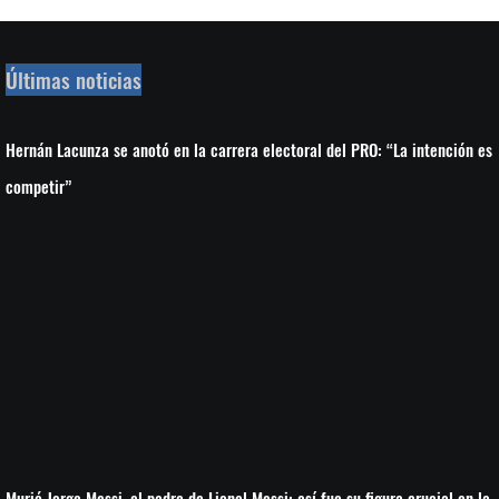
Últimas noticias
Hernán Lacunza se anotó en la carrera electoral del PRO: “La intención es
competir”
Murió Jorge Messi, el padre de Lionel Messi: así fue su figura crucial en la