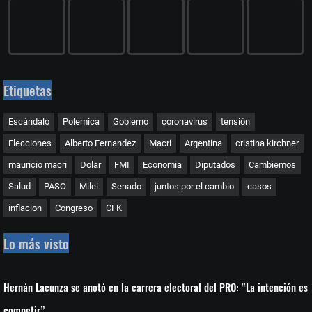
Etiquetas
Escándalo
Polemica
Gobierno
coronavirus
tensión
Elecciones
Alberto Fernandez
Macri
Argentina
cristina kirchner
mauricio macri
Dolar
FMI
Economia
Diputados
Cambiemos
Salud
PASO
Milei
Senado
juntos por el cambio
casos
inflacion
Congreso
CFK
Lo más visto
Hernán Lacunza se anotó en la carrera electoral del PRO: “La intención es
competir”