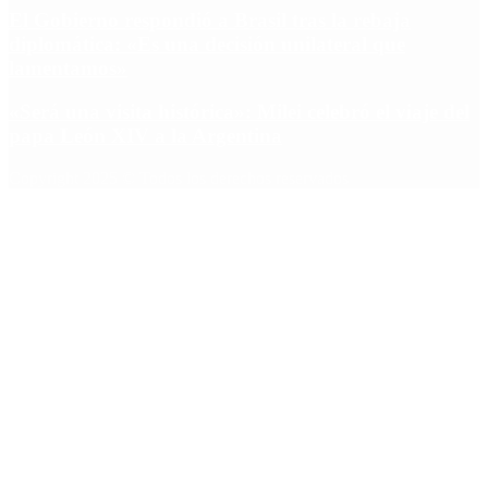
El Gobierno respondió a Brasil tras la rebaja
diplomática: «Es una decisión unilateral que
lamentamos»
«Será una visita histórica»: Milei celebró el viaje del
papa León XIV a la Argentina
Copyright 2025 © Todos los derechos reservados