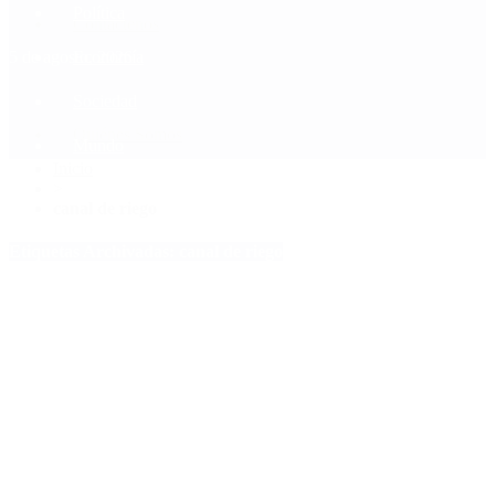
Política
Contactenos
5 de agosto, 2026
Economía
Sociedad
Quiénes Somos
Mundo
Inicio
>
canal de riego
Etiquetas Archivadas: canal de riego