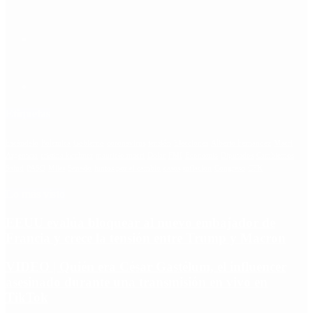
Etiquetas
Escándalo
Polemica
Gobierno
coronavirus
tensión
Elecciones
Alberto Fernandez
Macri
Argentina
cristina kirchner
mauricio macri
Dolar
FMI
Economia
Diputados
Cambiemos
Salud
PASO
Milei
Senado
juntos por el cambio
casos
inflacion
Congreso
CFK
Lo más visto
EEUU evalúa bloquear al nuevo embajador de
Francia y crece la tensión entre Trump y Macron
VIDEO | Quién era César Gastélum, el influencer
asesinado durante una transmisión en vivo en
TikTok