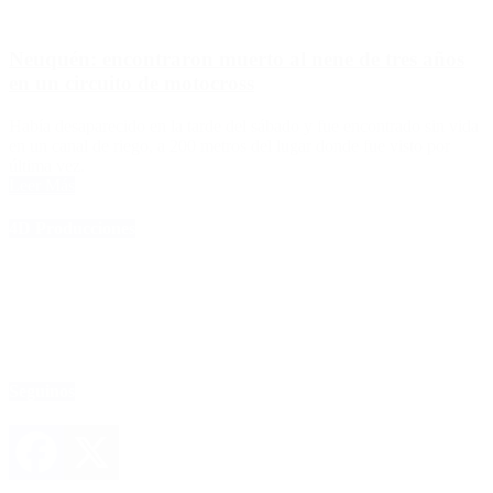
Neuquén: encontraron muerto al nene de tres años
en un circuito de motocross
Había desaparecido en la tarde del sábado y fue encontrado sin vida
en un canal de riego, a 200 metros del lugar donde fue visto por
última vez.
Leer Más
4D Producciones
Seguinos