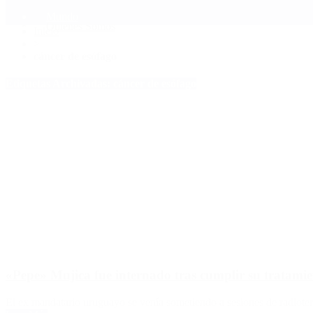
Mundo
Quiénes Somos
Inicio
>
cáncer de esófago
Etiquetas Archivadas: cáncer de esófago
«Pepe» Mujica fue internado tras cumplir su tratamie
El ex mandatario uruguayo se venía sometiendo a sesiones de radiote