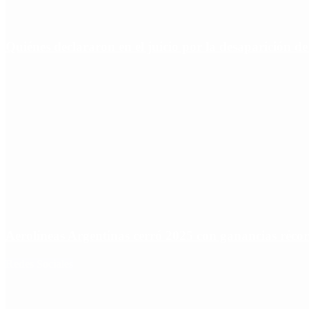
Quiénes declararon en el juicio por la desaparición d
Aerolíneas Argentinas cerró 2025 con ganancias réco
Redes Sociales