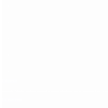
Etiquetas
Escándalo
Polemica
Gobierno
coronavirus
tensión
Elecciones
Alberto Fernandez
Macri
Arge
Lo más visto