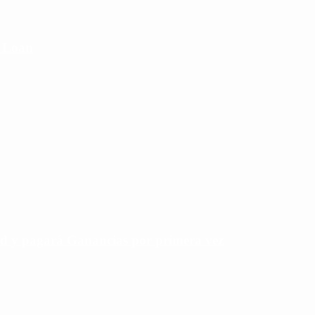
e Loan
rd y pagará Ganancias por primera vez