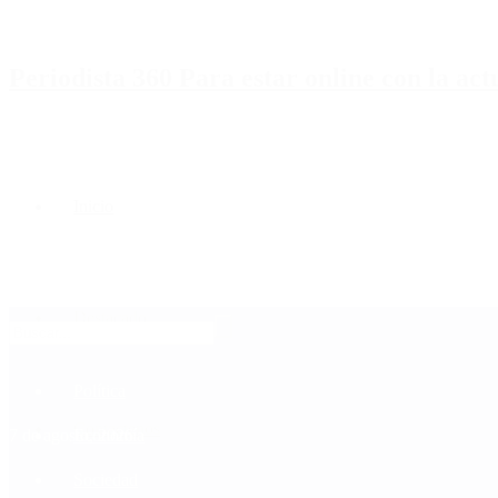
Periodista 360 Para estar online con la ac
Inicio
Destacado
Política
Contactenos
7 de agosto, 2026
Economía
Sociedad