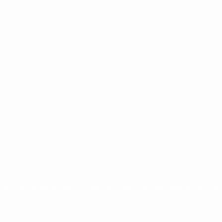
ntina
cristina kirchner
mauricio macri
Dolar
FMI
Economia
Diputados
Cambiemos
Salud
PAS