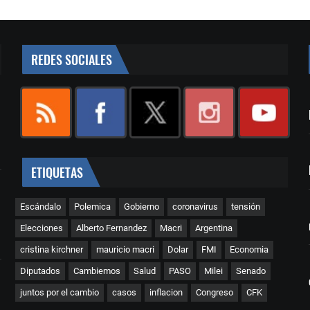
REDES SOCIALES
ETIQUETAS
Escándalo
Polemica
Gobierno
coronavirus
tensión
Elecciones
Alberto Fernandez
Macri
Argentina
cristina kirchner
mauricio macri
Dolar
FMI
Economia
Diputados
Cambiemos
Salud
PASO
Milei
Senado
juntos por el cambio
casos
inflacion
Congreso
CFK