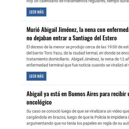
hoy un calendario de tratamientos regulares, tiempo dura
LEER MÁS
Murió Abigail Jiménez, la nena con enfermed
no dejaban entrar a Santiago del Estero
El deceso de la menor se produjo cerca de las 19:00 de e
del barrio Toro Yacu, de la ciudad termal, en donde se enc
tratamiento domiciliario. Abigail Jiménez, la nena de 12 
enfermedad terminal que fue noticia cuando se viralizó el 
LEER MÁS
Abigail ya está en Buenos Aires para recibir
oncológico
Su caso se conoció luego de que se viralizara un video qu
cargándola en brazos, luego de que la Policía le impidiera 
argumentando que no tenía los papeles en regla de su aut