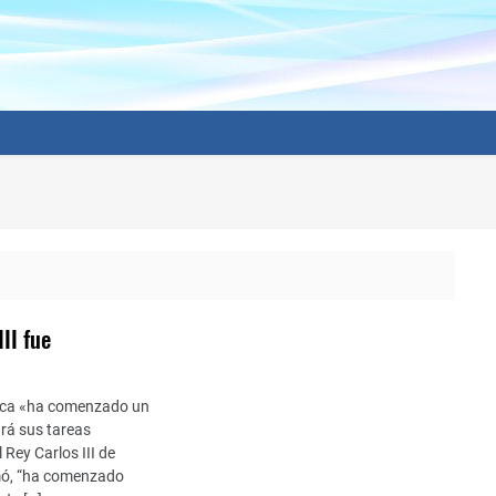
II fue
arca «ha comenzado un
ará sus tareas
 Rey Carlos III de
rmó, “ha comenzado