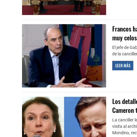
Francos ha
muy celos
El jefe de Ga
de la cancill
LEER MÁS
Los detal
Cameron tr
La canciller 
visita al arc
Mondino, rect