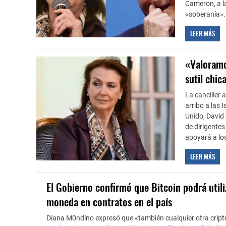
Cameron, a l
«soberanía».
LEER MÁS
«Valoramos
sutil chi
La canciller 
arribo a las I
Unido, David
de dirigentes
apoyará a los
LEER MÁS
El Gobierno confirmó que Bitcoin podrá util
moneda en contratos en el país
Diana M0ndino expresó que «también cualquier otra cripto