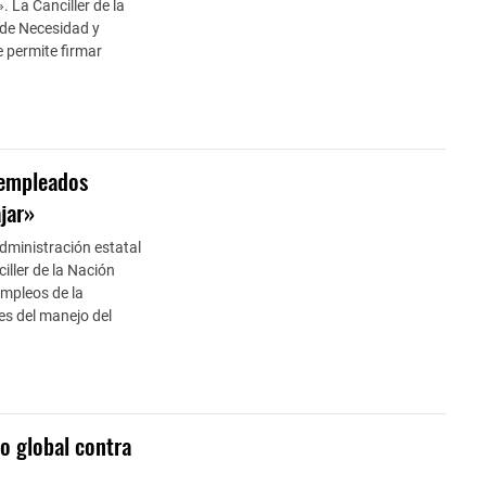
». La Canciller de la
 de Necesidad y
e permite firmar
 empleados
jar»
administración estatal
iller de la Nación
empleos de la
es del manejo del
o global contra