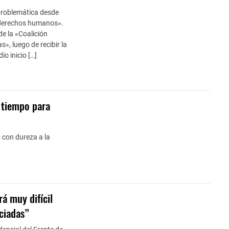
 problemática desde
y derechos humanos».
de la «Coalición
», luego de recibir la
io inicio […]
o tiempo para
ó con dureza a la
rá muy difícil
ciadas”