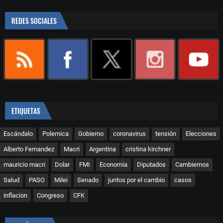
REDES SOCIALES
ETIQUETAS
Escándalo
Polemica
Gobierno
coronavirus
tensión
Elecciones
Alberto Fernandez
Macri
Argentina
cristina kirchner
mauricio macri
Dolar
FMI
Economia
Diputados
Cambiemos
Salud
PASO
Milei
Senado
juntos por el cambio
casos
inflacion
Congreso
CFK