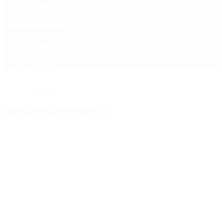
Política
Contactenos
8 de agosto, 2026
Economía
Sociedad
Quiénes Somos
Mundo
Inicio
>
Capitales
Etiquetas Archivadas: Capitales