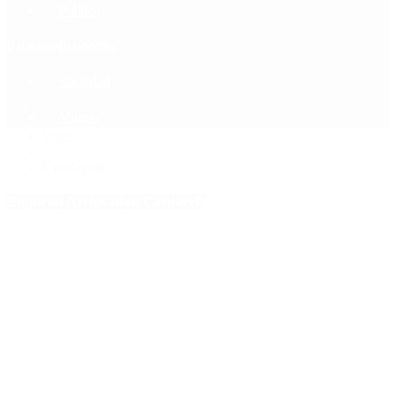
Política
Contactenos
8 de agosto, 2026
Economía
Sociedad
Quiénes Somos
Mundo
Inicio
>
Cardarelli
Etiquetas Archivadas: Cardarelli