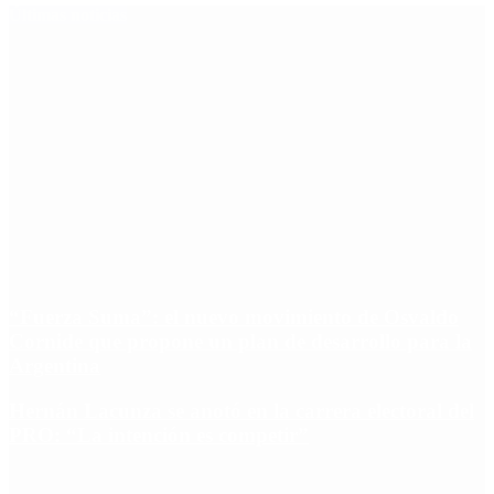
Últimas noticias
“Fuerza Suma”: el nuevo movimiento de Osvaldo
Cornide que propone un plan de desarrollo para la
Argentina
Hernán Lacunza se anotó en la carrera electoral del
PRO: “La intención es competir”