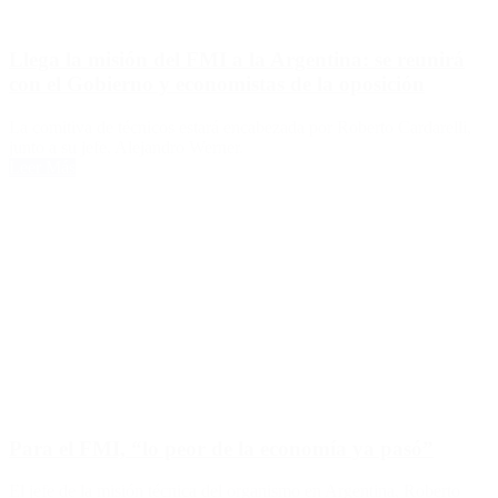
Llega la misión del FMI a la Argentina: se reunirá
con el Gobierno y economistas de la oposición
La comitiva de técnicos estará encabezada por Roberto Cardarelli,
junto a su jefe, Alejandro Werner.
Leer Más
Para el FMI, “lo peor de la economía ya pasó”
El jefe de la misión técnica del organismo en Argentina, Roberto