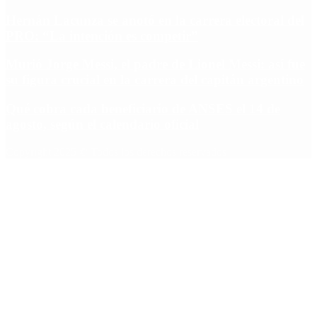
Hernán Lacunza se anotó en la carrera electoral del
PRO: “La intención es competir”
Murió Jorge Messi, el padre de Lionel Messi: así fue
su figura crucial en la carrera del capitán argentino
Qué cobra cada beneficiario de ANSES el 14 de
agosto, según el calendario oficial
Copyright 2025 © Todos los derechos reservados