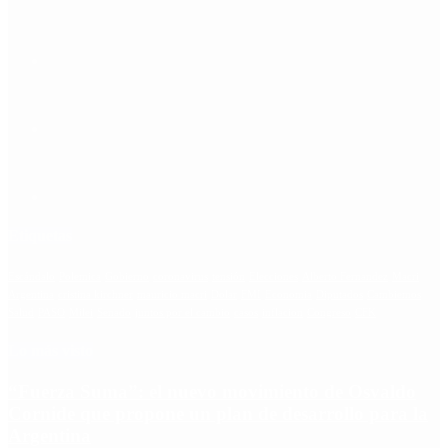
Etiquetas
Escándalo
Polemica
Gobierno
coronavirus
tensión
Elecciones
Alberto Fernandez
Macri
Argentina
cristina kirchner
mauricio macri
Dolar
FMI
Economia
Diputados
Cambiemos
Salud
PASO
Milei
Senado
juntos por el cambio
casos
inflacion
Congreso
CFK
Lo más visto
“Fuerza Suma”: el nuevo movimiento de Osvaldo
Cornide que propone un plan de desarrollo para la
Argentina