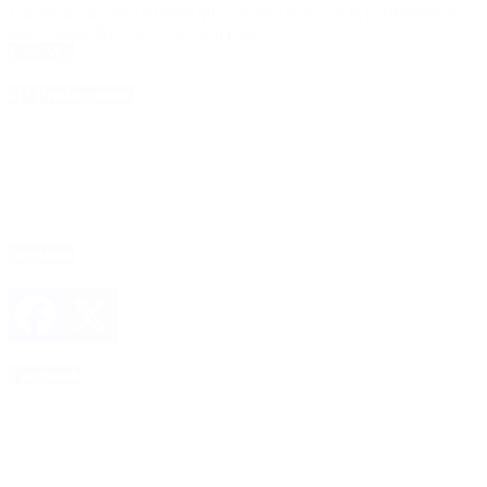
Cardarelli, aseguró además que “no hay temor” a la posibilidad de
que Cristina Kirchner vuelva al poder.
Leer Más
4D Producciones
Seguinos
Facebook