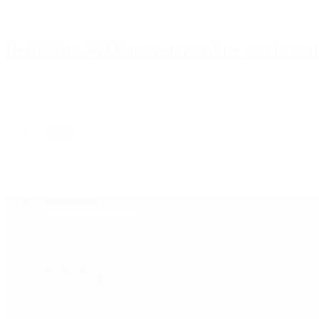
Periodista 360 Para estar online con la ac
Inicio
Destacado
Política
Contactenos
6 de agosto, 2026
Economía
Sociedad