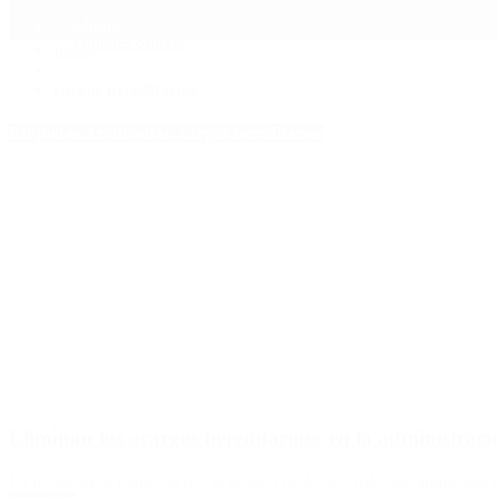
Mundo
Quiénes Somos
Inicio
>
cargos hereditarios
Etiquetas Archivadas: cargos hereditarios
Eliminan los «cargos hereditarios» en la administraci
La prohibición impuesta por la gestión de Javier Milei fue anunciada 