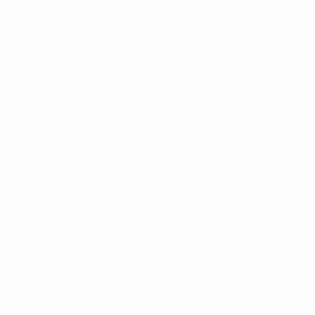
ntina
cristina kirchner
mauricio macri
Dolar
FMI
Economia
Diputados
Cambiemos
Salud
PAS