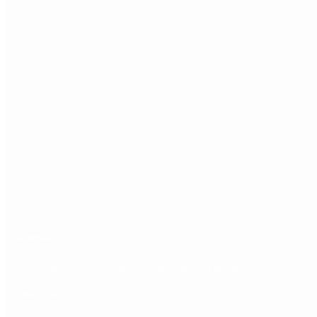
Etiquetas
Escándalo
Polemica
Gobierno
coronavirus
tensión
Elecciones
Alberto Fernandez
Macri
Arge
Lo más visto