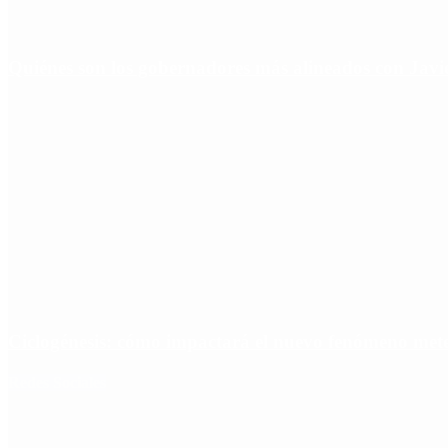
Quiénes son los gobernadores más alineados con Javie
Ciclogénesis: cómo impactará el nuevo fenómeno met
Redes Sociales