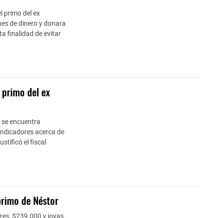
el primo del ex
nes de dinero y donara
a finalidad de evitar
 primo del ex
l se encuentra
indicadores acerca de
stificó el fiscal
primo de Néstor
res, $239.000 y joyas.