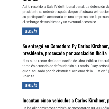
Así lo resolvió la Sala IV del tribunal penal. La detención d
presidente se ordenó después de que efectuara extraccio
su participación accionaria en una empresa con la presunt
el embargo de sus bienes y un eventual decomiso.
LEER MÁS
Se entregó en Comodoro Py Carlos Kirchner,
presidente, procesado por asociación ilícita
El ex subdirector de Coordinación de Obra Pública Federa
también acusado de defraudación al Estado. “Hay serios 
que el acusado podría obstruir el accionar de la Justicia”, ju
Pollicita.
LEER MÁS
Incautan cinco vehículos a Carlos Kirchner, 
En los allanamientos también se encontraron 80.900 dóla