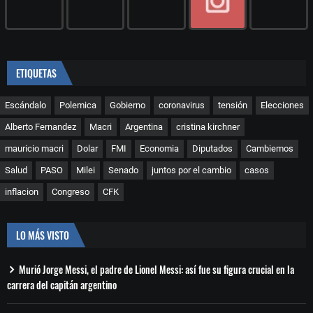
ETIQUETAS
Escándalo
Polemica
Gobierno
coronavirus
tensión
Elecciones
Alberto Fernandez
Macri
Argentina
cristina kirchner
mauricio macri
Dolar
FMI
Economia
Diputados
Cambiemos
Salud
PASO
Milei
Senado
juntos por el cambio
casos
inflacion
Congreso
CFK
LO MÁS VISTO
Murió Jorge Messi, el padre de Lionel Messi: así fue su figura crucial en la
carrera del capitán argentino