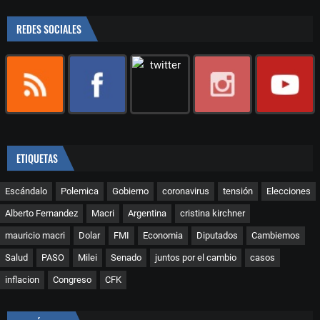
REDES SOCIALES
ETIQUETAS
Escándalo
Polemica
Gobierno
coronavirus
tensión
Elecciones
Alberto Fernandez
Macri
Argentina
cristina kirchner
mauricio macri
Dolar
FMI
Economia
Diputados
Cambiemos
Salud
PASO
Milei
Senado
juntos por el cambio
casos
inflacion
Congreso
CFK