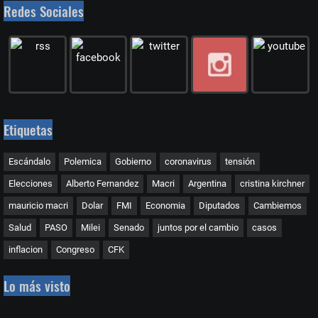
Redes Sociales
Etiquetas
Escándalo
Polemica
Gobierno
coronavirus
tensión
Elecciones
Alberto Fernandez
Macri
Argentina
cristina kirchner
mauricio macri
Dolar
FMI
Economia
Diputados
Cambiemos
Salud
PASO
Milei
Senado
juntos por el cambio
casos
inflacion
Congreso
CFK
Lo más visto