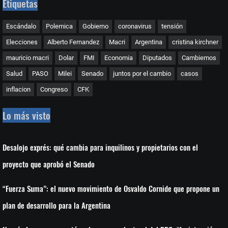
Etiquetas
Escándalo
Polemica
Gobierno
coronavirus
tensión
Elecciones
Alberto Fernandez
Macri
Argentina
cristina kirchner
mauricio macri
Dolar
FMI
Economia
Diputados
Cambiemos
Salud
PASO
Milei
Senado
juntos por el cambio
casos
inflacion
Congreso
CFK
Lo más visto
Desalojo exprés: qué cambia para inquilinos y propietarios con el
proyecto que aprobó el Senado
“Fuerza Suma”: el nuevo movimiento de Osvaldo Cornide que propone un
plan de desarrollo para la Argentina