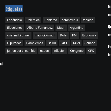
Mu
Etiquetas
en
Escándalo
Polemica
Gobierno
coronavirus
tensión
Qu
Elecciones
Alberto Fernandez
Macri
Argentina
ca
cristina kirchner
mauricio macri
Dolar
FMI
Economia
Diputados
Cambiemos
Salud
PASO
Milei
Senado
Fe
juntos por el cambio
casos
inflacion
Congreso
CFK
tr
al