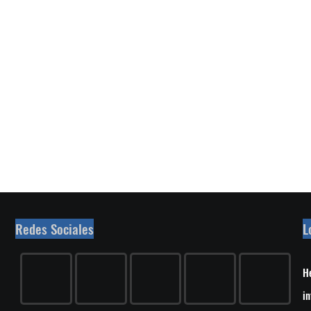
Redes Sociales
L
He
in