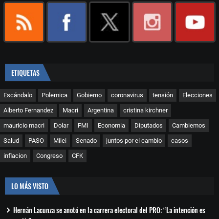
ETIQUETAS
Escándalo
Polemica
Gobierno
coronavirus
tensión
Elecciones
Alberto Fernandez
Macri
Argentina
cristina kirchner
mauricio macri
Dolar
FMI
Economia
Diputados
Cambiemos
Salud
PASO
Milei
Senado
juntos por el cambio
casos
inflacion
Congreso
CFK
LO MÁS VISTO
Hernán Lacunza se anotó en la carrera electoral del PRO: “La intención es