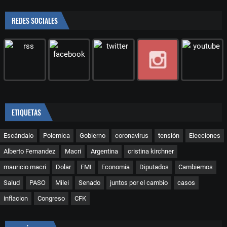
REDES SOCIALES
ETIQUETAS
Escándalo
Polemica
Gobierno
coronavirus
tensión
Elecciones
Alberto Fernandez
Macri
Argentina
cristina kirchner
mauricio macri
Dolar
FMI
Economia
Diputados
Cambiemos
Salud
PASO
Milei
Senado
juntos por el cambio
casos
inflacion
Congreso
CFK