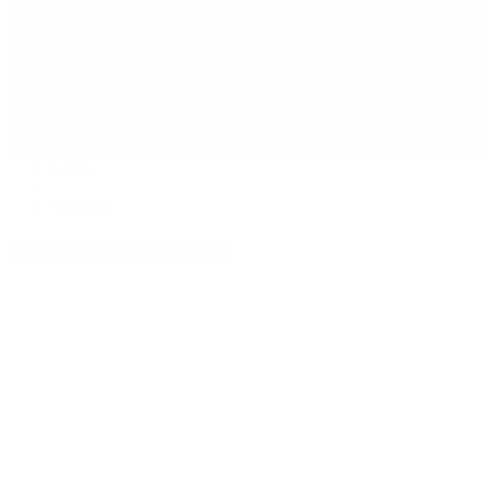
Política
Contactenos
7 de agosto, 2026
Economía
Sociedad
Quiénes Somos
Mundo
Inicio
>
Cavani
Etiquetas Archivadas: Cavani