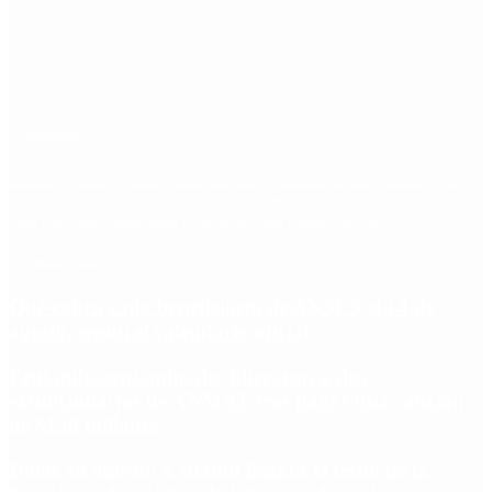
Etiquetas
Escándalo
Polemica
Gobierno
coronavirus
tensión
Elecciones
Alberto Fernandez
Macri
Argentina
cristina kirchner
mauricio macri
Dolar
FMI
Economia
Diputados
Cambiemos
Salud
PASO
Milei
Senado
juntos por el cambio
casos
inflacion
Congreso
CFK
Lo más visto
Qué cobra cada beneficiario de ANSES el 14 de
agosto, según el calendario oficial
Fentanilo contaminado: liberaron a dos
exfuncionarias de ANMAT tras pagar una caución
de $150 millones
Dólar en agosto: a cuánto llegará el techo de la