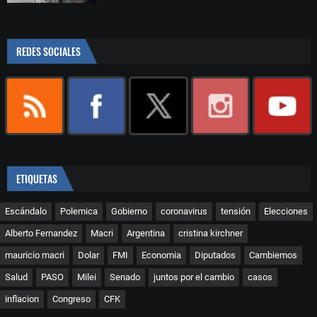
REDES SOCIALES
ETIQUETAS
Escándalo
Polemica
Gobierno
coronavirus
tensión
Elecciones
Alberto Fernandez
Macri
Argentina
cristina kirchner
mauricio macri
Dolar
FMI
Economia
Diputados
Cambiemos
Salud
PASO
Milei
Senado
juntos por el cambio
casos
inflacion
Congreso
CFK