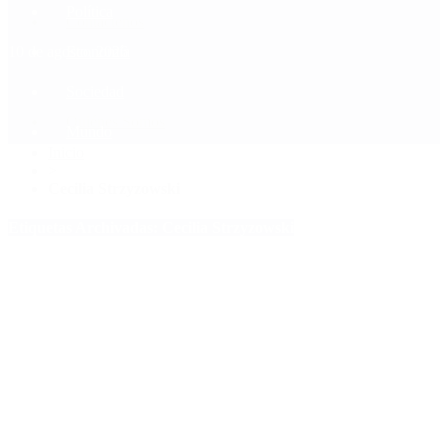
Política
Contactenos
10 de agosto, 2026
Economía
Sociedad
Quiénes Somos
Mundo
Inicio
>
Cecilia Strzyzowski
Etiquetas Archivadas: Cecilia Strzyzowski