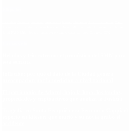
Etiquetas
Escándalo
Polemica
Gobierno
coronavirus
tensión
Elecciones
Alberto Fernandez
Macri
Argentina
cristina kirchner
mauricio macri
Dolar
FMI
Economia
Diputados
Cambiemos
Salud
PASO
Milei
Senado
juntos por el cambio
casos
inflacion
Congreso
CFK
Lo más visto
Heladas y frío extremo: el pronóstico del SMN para
esta semana
Inflación: por qué el dato de la Ciudad genera
preocupación por la medición a nivel nacional
El patrimonio de Adorni, bajo la lupa: los fondos,
propiedades y criptoactivos que analiza la Justicia
Tragedia en Santa Fe: quién era Fernando Cappi, el
experto en kitesurf que murió y su novia grabó el
accidente