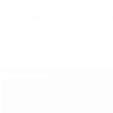
Periodista 360 Para estar online con la ac
Inicio
Destacado
Política
Contactenos
6 de agosto, 2026
Economía
Sociedad