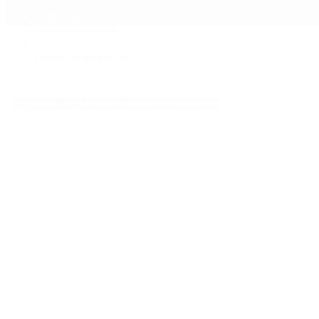
Mundo
Quiénes Somos
Inicio
>
centro de monitoreo
Etiquetas Archivadas: centro de monitoreo