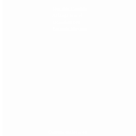
Qué dijo Candela
Arizaga tras el
escándalo con
Facundo Moyano
Quiénes declararon