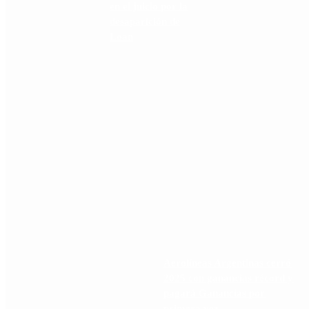
en el juicio por la
desaparición de
Loan
Aerolíneas Argentinas cerró
2025 con ganancias récord y
pagará Ganancias por
primera vez