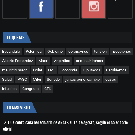
ETIQUETAS
Escándalo
Polemica
Gobierno
coronavirus
tensión
Elecciones
Alberto Fernandez
Macri
Argentina
cristina kirchner
mauricio macri
Dolar
FMI
Economia
Diputados
Cambiemos
Salud
PASO
Milei
Senado
juntos por el cambio
casos
inflacion
Congreso
CFK
LO MÁS VISTO
Qué cobra cada beneficiario de ANSES el 14 de agosto, según el calendario
oficial