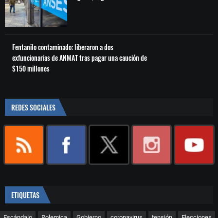
Fentanilo contaminado: liberaron a dos
exfuncionarias de ANMAT tras pagar una caución de
$150 millones
REDES SOCIALES
ETIQUETAS
Escándalo
Polemica
Gobierno
coronavirus
tensión
Elecciones