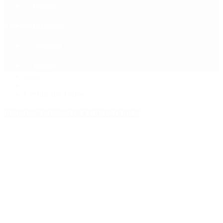
Política
Contactenos
8 de agosto, 2026
Economía
Sociedad
Quiénes Somos
Mundo
Inicio
>
Certificado Único
Etiquetas Archivadas: Certificado Único