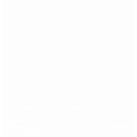
Etiquetas
Escándalo
Polemica
Gobierno
coronavirus
tensión
Elecciones
Alberto Fernandez
Macri
Argentina
cristina kirchner
mauricio macri
Dolar
FMI
Economia
Diputados
Cambiemos
Salud
PASO
Milei
Senado
juntos por el cambio
casos
inflacion
Congreso
CFK
Lo más visto
Qué cobra cada beneficiario de ANSES el 14 de
agosto, según el calendario oficial
Fentanilo contaminado: liberaron a dos
exfuncionarias de ANMAT tras pagar una caución
de $150 millones