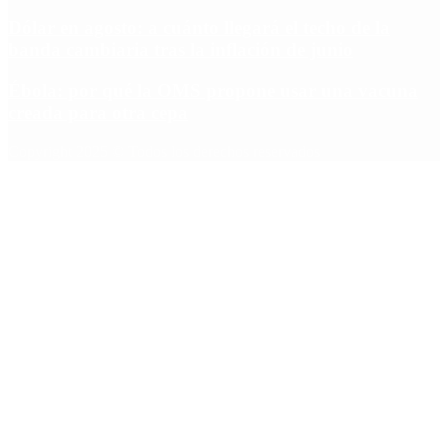
Dólar en agosto: a cuánto llegará el techo de la
banda cambiaria tras la inflación de junio
Ébola: por qué la OMS propone usar una vacuna
creada para otra cepa
Copyright 2025 © Todos los derechos reservados