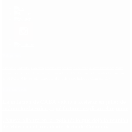
Etiquetas
Escándalo
Polemica
Gobierno
coronavirus
tensión
Elecciones
Alberto Fernandez
Macri
Argentina
cristina kirchner
mauricio macri
Dolar
FMI
Economia
Diputados
Cambiemos
Salud
PASO
Milei
Senado
juntos por el cambio
casos
inflacion
Congreso
CFK
Lo más visto
La inflación de CABA volvió a acelerar en julio: de
cuánto fue la suba y qué factores explican el repunte
¿Nueva alianza en la región?: lo que dejó la reunión
de Milei con el presidente electo de Colombia