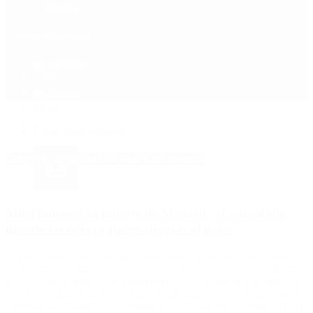
Política
Contactenos
7 de agosto, 2026
Economía
Sociedad
Quiénes Somos
Mundo
Inicio
>
César Luis Menotti
Etiquetas Archivadas: César Luis Menotti
Milei lamentó la muerte de Menotti: «Le ha dado
una de las más grandes alegrías al país»
El presidente expresó su «profundo dolor» y aseguró que, a pesar de
considerarse «bilardista», sería «propio de un necio negar el aporte»
del ex técnico campeón del mundo en 1978. Momentos de dolor se
viven en el mundo del fútbol tras el fallecimiento del ex entrenador
campeón del Mundo en Argentina 1978, César Luis Menotti, a […]