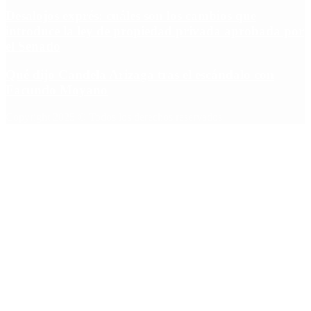
Desalojos exprés: cuáles son los cambios que
introduce la ley de propiedad privada aprobada por
el Senado
Qué dijo Candela Arizaga tras el escándalo con
Facundo Moyano
Copyright 2025 © Todos los derechos reservados