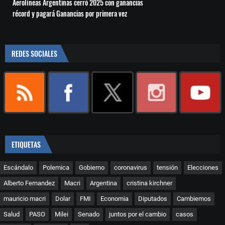
Aerolíneas Argentinas cerró 2025 con ganancias
récord y pagará Ganancias por primera vez
REDES SOCIALES
ETIQUETAS
Escándalo
Polemica
Gobierno
coronavirus
tensión
Elecciones
Alberto Fernandez
Macri
Argentina
cristina kirchner
mauricio macri
Dolar
FMI
Economia
Diputados
Cambiemos
Salud
PASO
Milei
Senado
juntos por el cambio
casos