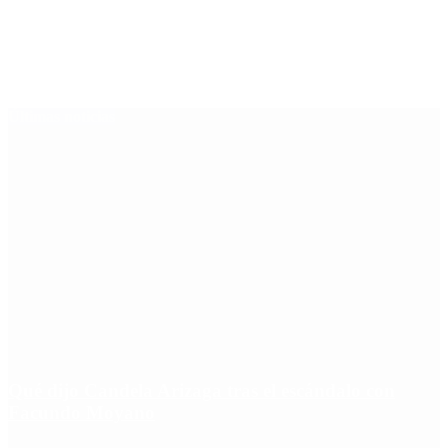
Últimas noticias
Qué dijo Candela Arizaga tras el escándalo con
Facundo Moyano