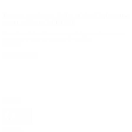
Tras una reunión con Kicillof, ‘Chiqui’ Tapia asume
como presidente del CEAMSE
El mandamás de la AFA se hará cargo de la gestión del organismo
responsable de recolectar la basura en el AMBA.
Leer Más
4D Producciones
Seguinos
Facebook