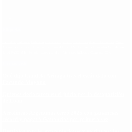
Etiquetas
Escándalo
Polemica
Gobierno
coronavirus
tensión
Elecciones
Alberto Fernandez
Macri
Argentina
cristina kirchner
mauricio macri
Dolar
FMI
Economia
Diputados
Cambiemos
Salud
PASO
Milei
Senado
juntos por el cambio
casos
inflacion
Congreso
CFK
Lo más visto
Qué dijo Candela Arizaga tras el escándalo con
Facundo Moyano
Quiénes declararon en el juicio por la desaparición
de Loan
Aerolíneas Argentinas cerró 2025 con ganancias
récord y pagará Ganancias por primera vez
Desalojos exprés, expropiaciones y escrituras: las