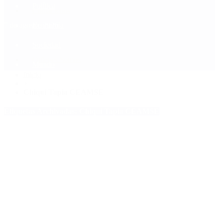
Política
Contactenos
7 de agosto, 2026
Economía
Sociedad
Quiénes Somos
Mundo
Inicio
>
Chiqui Tapia CEAMSE
Etiquetas Archivadas: Chiqui Tapia CEAMSE