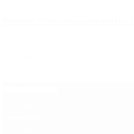
Periodista 360 Para estar online con la ac
Inicio
Destacado
Política
Contactenos
8 de agosto, 2026
Economía
Sociedad