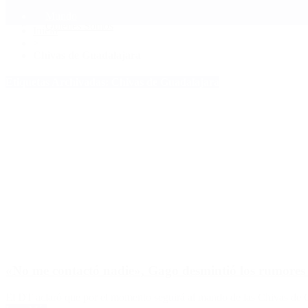
Mundo
Quiénes Somos
Inicio
>
Chivas de Guadalajara
Etiquetas Archivadas: Chivas de Guadalajara
«No me contactó nadie», Gago desmintió los rumores
El DT aclaró que por el momento seguirá al mando de las Chivas de 