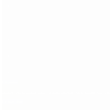
Etiquetas
Escándalo
Polemica
Gobierno
coronavirus
tensión
Elecciones
Alberto Fernandez
Macri
Arge
Lo más visto