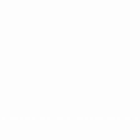
ntina
cristina kirchner
mauricio macri
Dolar
FMI
Economia
Diputados
Cambiemos
Salud
PAS