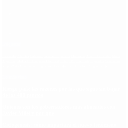
Etiquetas
Escándalo
Polemica
Gobierno
coronavirus
tensión
Elecciones
Alberto Fernandez
Macri
Argentina
cristina kirchner
mauricio macri
Dolar
FMI
Economia
Diputados
Cambiemos
Salud
PASO
Milei
Senado
juntos por el cambio
casos
inflacion
Congreso
CFK
Lo más visto
Riesgo país: las razones por las que sigue sin bajar
de los 400 puntos
Quiénes son los gobernadores más alineados con
Javier Milei y por qué
Ciclogénesis: cómo impactará el nuevo fenómeno