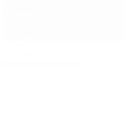
Política
Contactenos
6 de agosto, 2026
Economía
Sociedad
Quiénes Somos
Mundo
Inicio
>
Christian Sancho
Etiquetas Archivadas: Christian Sancho