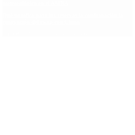
meteorológico en el AMBA
Qué significa para las reservas la confirmación la
renovación del swap con China
Copyright 2025 © Todos los derechos reservados